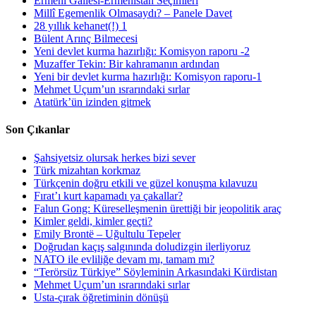
Ermeni Gailesi-Ermenistan Seçimleri
Millî Egemenlik Olmasaydı? – Panele Davet
28 yıllık kehanet(!) 1
Bülent Arınç Bilmecesi
Yeni devlet kurma hazırlığı: Komisyon raporu -2
Muzaffer Tekin: Bir kahramanın ardından
Yeni bir devlet kurma hazırlığı: Komisyon raporu-1
Mehmet Uçum’un ısrarındaki sırlar
Atatürk’ün izinden gitmek
Son Çıkanlar
Şahsiyetsiz olursak herkes bizi sever
Türk mizahtan korkmaz
Türkçenin doğru etkili ve güzel konuşma kılavuzu
Fırat’ı kurt kapamadı ya çakallar?
Falun Gong: Küreselleşmenin ürettiği bir jeopolitik araç
Kimler geldi, kimler geçti?
Emily Brontë – Uğultulu Tepeler
Doğrudan kaçış salgınında doludizgin ilerliyoruz
NATO ile evliliğe devam mı, tamam mı?
“Terörsüz Türkiye” Söyleminin Arkasındaki Kürdistan
Mehmet Uçum’un ısrarındaki sırlar
Usta-çırak öğretiminin dönüşü