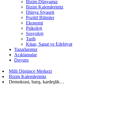
Bizim Dünyamız
Bizim Kalemlerimiz
Dünya Siyaseti
Pozitif Bilimler
Ekonomi
Psikoloji
Sosyoloji
Tarih
Kitap, Sanat ve Edebiyat
Yazarlarımız
Açıklamalar
Duyuru
Milli Düşünce Merkezi
Bizim Kalemlerimiz
Demokrasi, barış, kardeşlik…