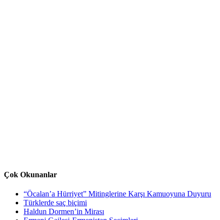
Çok Okunanlar
“Öcalan’a Hürriyet” Mitinglerine Karşı Kamuoyuna Duyuru
Türklerde saç biçimi
Haldun Dormen’in Mirası