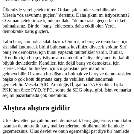
Ülkenizde yerel çeteler türer. Onlara şık isimler verebilirsiniz.
Mesela “öz savunma güçleri” dersiniz. Daha şıkını mı istiyorsunuz?
O zaman çetelerinize içinde mutlaka “demokrasi” geçen bir etiket
bulmalısınız. Bir de “barış” eklerseniz daha etkili olur. Yerel,
demokratik barış güçleri.
Tabii barış için bolca silah lazım. Onun için barış ve demokrasi için
sizi silahlandıracak birini bulursanız keyfinize diyecek yoktur. Sırf
barış ve demokrasi için bunu yapacak müttefikler vardır. Bunlar,
“Kendim için bir şey istiyorsam namerdim.” diye düşünen iyi kalpli
büyük devletlerdir. Kendileri için değil barış ve demokrasi için
isterler. Fakat bu hikâye üçüncü şahıslara pek inandırıcı
gelmeyebilir. O zaman bir düşman bulmak ve barış ve demokrasiden
başka o çok kötü düşmana karşı da vekilleri silahlandırmak
gerekebilir. Mesela İŞİD. Adı değişTİ, galiba DAEŞ oldu. Tıpkı
PKK’nın önce PYD, YPG, sonra da SDG oluşu gibi. İsim ve marka
seçimi pazarlamada çok önemlidir.
Alıştıra alıştıra gidilir
Ulus devletten parçalı bölmeli demokratik barış güçlerine, onun tabii
uzantısı demokratik barış mahkemelerine, okullarına bir hamlede
geçemezsiniz. Ulus devlet ve onun egemenliği pat diye bir hamlede