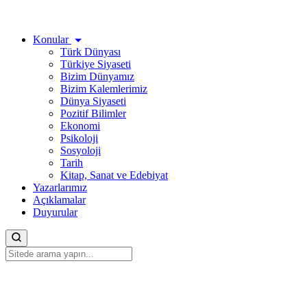
Konular
Türk Dünyası
Türkiye Siyaseti
Bizim Dünyamız
Bizim Kalemlerimiz
Dünya Siyaseti
Pozitif Bilimler
Ekonomi
Psikoloji
Sosyoloji
Tarih
Kitap, Sanat ve Edebiyat
Yazarlarımız
Açıklamalar
Duyurular