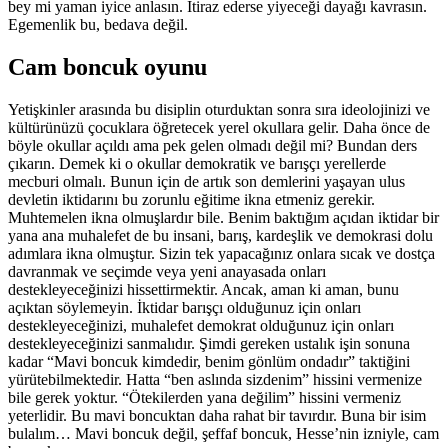
bey mi yaman iyice anlasın. İtiraz ederse yiyeceği dayağı kavrasın.
Egemenlik bu, bedava değil.
Cam boncuk oyunu
Yetişkinler arasında bu disiplin oturduktan sonra sıra ideolojinizi ve
kültürünüzü çocuklara öğretecek yerel okullara gelir. Daha önce de
böyle okullar açıldı ama pek gelen olmadı değil mi? Bundan ders
çıkarın. Demek ki o okullar demokratik ve barışçı yerellerde
mecburi olmalı. Bunun için de artık son demlerini yaşayan ulus
devletin iktidarını bu zorunlu eğitime ikna etmeniz gerekir.
Muhtemelen ikna olmuşlardır bile. Benim baktığım açıdan iktidar bir
yana ana muhalefet de bu insani, barış, kardeşlik ve demokrasi dolu
adımlara ikna olmuştur. Sizin tek yapacağınız onlara sıcak ve dostça
davranmak ve seçimde veya yeni anayasada onları
destekleyeceğinizi hissettirmektir. Ancak, aman ki aman, bunu
açıktan söylemeyin. İktidar barışçı olduğunuz için onları
destekleyeceğinizi, muhalefet demokrat olduğunuz için onları
destekleyeceğinizi sanmalıdır. Şimdi gereken ustalık işin sonuna
kadar “Mavi boncuk kimdedir, benim gönlüm ondadır” taktiğini
yürütebilmektedir. Hatta “ben aslında sizdenim” hissini vermenize
bile gerek yoktur. “Ötekilerden yana değilim” hissini vermeniz
yeterlidir. Bu mavi boncuktan daha rahat bir tavırdır. Buna bir isim
bulalım… Mavi boncuk değil, şeffaf boncuk, Hesse’nin izniyle, cam