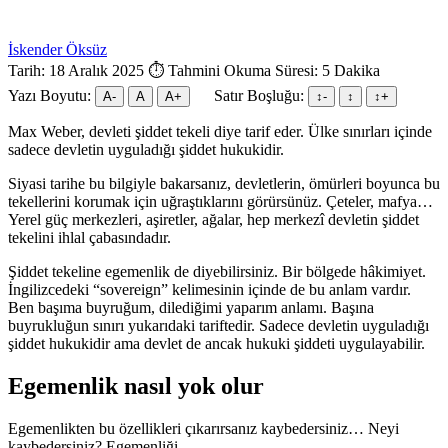
İskender Öksüz
Tarih: 18 Aralık 2025
⏱ Tahmini Okuma Süresi: 5 Dakika
Yazı Boyutu:
Satır Boşluğu:
A-
A
A+
↕︎-
↕︎
↕︎+
Max Weber, devleti şiddet tekeli diye tarif eder. Ülke sınırları içinde
sadece devletin uyguladığı şiddet hukukidir.
Siyasi tarihe bu bilgiyle bakarsanız, devletlerin, ömürleri boyunca bu
tekellerini korumak için uğraştıklarını görürsünüz. Çeteler, mafya…
Yerel güç merkezleri, aşiretler, ağalar, hep merkezî devletin şiddet
tekelini ihlal çabasındadır.
Şiddet tekeline egemenlik de diyebilirsiniz. Bir bölgede hâkimiyet.
İngilizcedeki “sovereign” kelimesinin içinde de bu anlam vardır.
Ben başıma buyruğum, dilediğimi yaparım anlamı. Başına
buyrukluğun sınırı yukarıdaki tariftedir. Sadece devletin uyguladığı
şiddet hukukidir ama devlet de ancak hukuki şiddeti uygulayabilir.
Egemenlik nasıl yok olur
Egemenlikten bu özellikleri çıkarırsanız kaybedersiniz… Neyi
kaybedersiniz? Egemenliği.