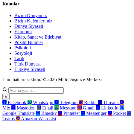
Konular
Bizim Dünyamız
Bizim Kalemlerimiz
Dünya Siyaseti
Ekonomi
Kitap, Sanat ve Edebiyat
Pozitif Bilimler
Psikoloji
Sosyoloji
Tarih
Türk Dünyası
Türkiye Siyaseti
Tüm hakları saklıdır. © 2026 Milli Düşünce Merkezi
×
Facebook
WhatsApp
Telegram
Reddit
Threads
Mix
Mastodon
Email
Message
Gmail
LinkedIn
Google Translate
Bluesky
Pinterest
Messenger
Pocket
Teams
Amazon Wish List