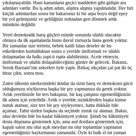
yıkılamayabilir. Hani kanunların geçici maddeleri gibi gidişin ara
adımları vardır. Bu iş adım adım, alıştıra alıştıra yapılmalıdır. Her biri
küçük adımlardan sonra bir bakarsınız ki bir arpa boyu değil epey
bir yol gelmişsiniz ve geldiğiniz noktadan geri dönmek artık
mümkün değildir.
Yerel demokratik barış güçleri eninde sonunda silahlı olacaktır
olmaya da ilk aşamalarda bunu davul zurnayla ilana gerek yoktur.
Bir zamanlar size terörist, bebek katili falan deseler de bu
etiketlerden kurtulduktan sonra o yerelde üniformalı ve silahlı
dolaşmadan da halkı zapt-ü rapta alabilirsiniz. Acele etmeyin,
üniformalı ve silahlı dolaşabileceğiniz günler de gelecek. Bakınız,
Serok Barzani’nin askerleri öyle yaptı. Birkaç ırkçıdan çat pat iki üç
itiraz çıktı, sonra tısss.
Zaten ülkenin merkezindeki iktidar da sizin barış ve demokrasi gücü
olduğunuzu söylüyorsa başka bir şey yapmanıza da gerek yoktur.
Artık yerelinizde bir ters bakışınız, bir kaş çatışınız egemenliğinizin
ilk adımı için yeterlidir. Artık o yerelde sizinkilerden başka kimse
nutuk atamaz, size ters bir şey söyleyemez, hatta dükkân bile
açamaz. Tabii sizden başkası da seçimde zırnık oy alamaz. Bakın,
ulus devletin bile bu kadar hâkimiyeti yoktur. Şimdi bu hâkimiyeti
dosta düşmana göstermek için, ama asıl dostlara göstermek için,
kapalı salon mu olur açık meydan mı olur toplantılar yapmanın
egemenliğinizi haykırmanın zamanıdır. Öyle ki halk el mi yaman