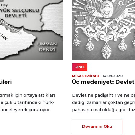
GENEL
MİSAK Editörü
14.09.2020
ileri
Üç medeniyet: Devlet
ırmak için ortaya attıkları
Devlet ne padişahtır ve ne d
 Selçuklu tarihindeki Türk-
dediği zamanlar çoktan geçmi
i inceleyerek çürütüyor.
pahasına mal olduğu gibi, biz
Devamını Oku