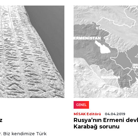
GENEL
MİSAK Editörü
04.04.2019
z
Rusya’nın Ermeni devl
Karabağ sorunu
ür. Biz kendimize Türk