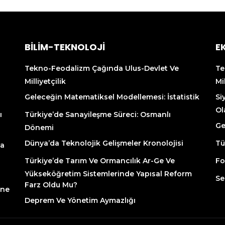
BİLİM-TEKNOLOJİ
E
Tekno-Feodalizm Çağında Ulus-Devlet Ve
Te
Milliyetçilik
Mil
Geleceğin Matematiksel Modellemesi: İstatistik
Si
Ol
ı
Türkiye’de Sanayileşme Süreci: Osmanlı
Ge
Dönemi
Dünya’da Teknolojik Gelişmeler Kronolojisi
Tü
na
Türkiye’de Tarım Ve Ormancılık Ar-Ge Ve
Fo
Yükseköğretim Sistemlerinde Yapısal Reform
Se
Farz Oldu Mu?
ine
Deprem Ve Yönetim Aymazlığı