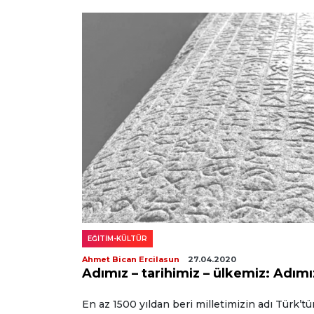
EĞİTİM-KÜLTÜR
Ahmet Bican Ercilasun
27.04.2020
Adımız – tarihimiz – ülkemiz: Adımı
En az 1500 yıldan beri milletimizin adı Türk’t