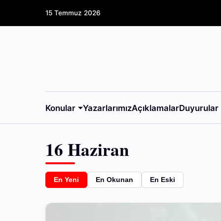
15 Temmuz 2026
Konular
Yazarlarımız
Açıklamalar
Duyurular
16 Haziran
En Yeni
En Okunan
En Eski