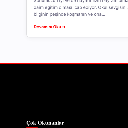
Sonumuzun iyi ve de hayatımızın bayram olma
daim eğitim olması icap ediyor. Okul sevgisini, 
bilginin peşinde koşmanın ve ona...
Devamını Oku ➔
Çok Okunanlar