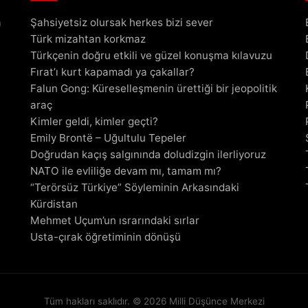
a
Şahsiyetsiz olursak herkes bizi sever
Türk mizahtan korkmaz
Türkçenin doğru etkili ve güzel konuşma kılavuzu
Fırat’ı kurt kapamadı ya çakallar?
Falun Gong: Küreselleşmenin ürettiği bir jeopolitik
araç
Kimler geldi, kimler geçti?
Emily Brontë – Uğultulu Tepeler
Doğrudan kaçış salgınında doludizgin ilerliyoruz
NATO ile evliliğe devam mı, tamam mı?
“Terörsüz Türkiye” Söyleminin Arkasındaki
Kürdistan
Mehmet Uçum’un ısrarındaki sırlar
Usta-çırak öğretiminin dönüşü
Tüm hakları saklıdır. © 2026 Milli Düşünce Merkezi