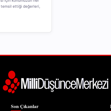
sı için konumuzun her
temsil ettiği değerleri,
Son Çıkanlar