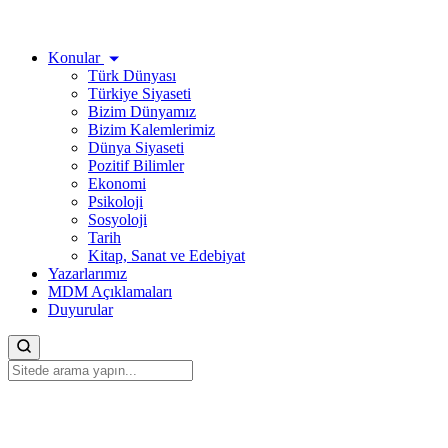
Konular
Türk Dünyası
Türkiye Siyaseti
Bizim Dünyamız
Bizim Kalemlerimiz
Dünya Siyaseti
Pozitif Bilimler
Ekonomi
Psikoloji
Sosyoloji
Tarih
Kitap, Sanat ve Edebiyat
Yazarlarımız
MDM Açıklamaları
Duyurular