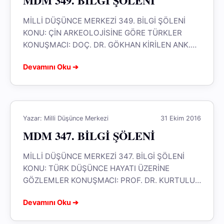
MDM 349. BİLGİ ŞÖLENİ
MİLLİ DÜŞÜNCE MERKEZİ 349. BİLGİ ŞÖLENİ
KONU: ÇİN ARKEOLOJİSİNE GÖRE TÜRKLER
KONUŞMACI: DOÇ. DR. GÖKHAN KİRİLEN ANK.
ÜNİV. DTCF. ÖĞR. ÜYESİ 16 KASIM 2016
Devamını Oku ➔
ÇARŞAMBA...
Yazar: Milli Düşünce Merkezi
31 Ekim 2016
MDM 347. BİLGİ ŞÖLENİ
MİLLİ DÜŞÜNCE MERKEZİ 347. BİLGİ ŞÖLENİ
KONU: TÜRK DÜŞÜNCE HAYATI ÜZERİNE
GÖZLEMLER KONUŞMACI: PROF. DR. KURTULUŞ
KAYALI ANK. ÜNİV. DTCF ÖĞR. ÜYESİ 2 KASIM
Devamını Oku ➔
2016...