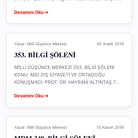
Uzmanı 8 MART 2017 ÇARŞAMBA – SAAT: 19.00
Devamını Oku ➔
MİLLİ...
Yazar: Milli Düşünce Merkezi
05 Aralık 2016
353. BİLGİ ŞÖLENİ
MİLLİ DÜŞÜNCE MERKEZİ 353. BİLGİ ŞÖLENİ
KONU: ABD DIŞ SİYASETİ VE ORTADOĞU
KONUŞMACI: PROF. DR. HAYRANİ ALTINTAŞ 7
ARALIK 2016 ÇARŞAMBA – SAAT: 19.00 MİLLİ...
Devamını Oku ➔
Yazar: Milli Düşünce Merkezi
15 Kasım 2016