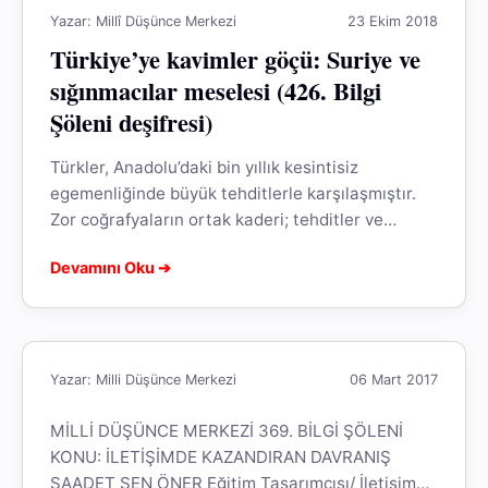
Yazar: Millî Düşünce Merkezi
23 Ekim 2018
Türkiye’ye kavimler göçü: Suriye ve
sığınmacılar meselesi (426. Bilgi
Şöleni deşifresi)
Türkler, Anadolu’daki bin yıllık kesintisiz
egemenliğinde büyük tehditlerle karşılaşmıştır.
Zor coğrafyaların ortak kaderi; tehditler ve
krizlerdir. Günümüzde Türkiye, üç büyük krizi
Devamını Oku ➔
birden yaşamakta: Devlet krizi,...
Yazar: Milli Düşünce Merkezi
06 Mart 2017
MİLLİ DÜŞÜNCE MERKEZİ 369. BİLGİ ŞÖLENİ
KONU: İLETİŞİMDE KAZANDIRAN DAVRANIŞ
SAADET ŞEN ÖNER Eğitim Tasarımcısı/ İletişim