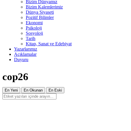
Bizim Dünyamız
Bizim Kalemlerimiz
Dünya Siyaseti
Pozitif Bilimler
Ekonomi
Psikoloji
Sosyoloji
Tarih
Kitap, Sanat ve Edebiyat
Yazarlarımız
Açıklamalar
Duyuru
cop26
En Yeni
En Okunan
En Eski