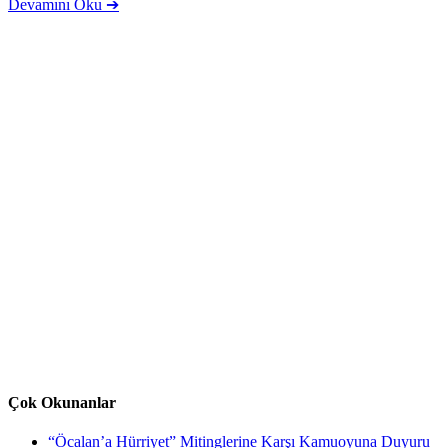
Devamını Oku ➔
Çok Okunanlar
“Öcalan’a Hürriyet” Mitinglerine Karşı Kamuoyuna Duyuru