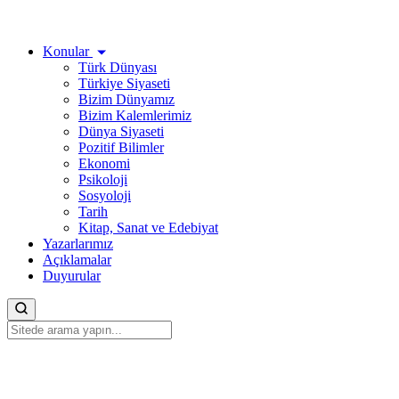
Konular
Türk Dünyası
Türkiye Siyaseti
Bizim Dünyamız
Bizim Kalemlerimiz
Dünya Siyaseti
Pozitif Bilimler
Ekonomi
Psikoloji
Sosyoloji
Tarih
Kitap, Sanat ve Edebiyat
Yazarlarımız
Açıklamalar
Duyurular