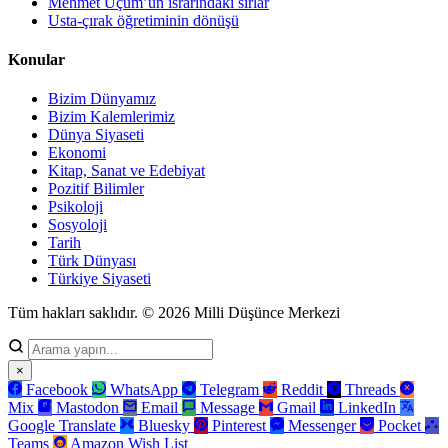
Mehmet Uçum’un ısrarındaki sırlar
Usta-çırak öğretiminin dönüşü
Konular
Bizim Dünyamız
Bizim Kalemlerimiz
Dünya Siyaseti
Ekonomi
Kitap, Sanat ve Edebiyat
Pozitif Bilimler
Psikoloji
Sosyoloji
Tarih
Türk Dünyası
Türkiye Siyaseti
Tüm hakları saklıdır. © 2026 Milli Düşünce Merkezi
×
Facebook
WhatsApp
Telegram
Reddit
Threads
Mix
Mastodon
Email
Message
Gmail
LinkedIn
Google Translate
Bluesky
Pinterest
Messenger
Pocket
Teams
Amazon Wish List