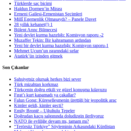
Türklerde saç biçimi
Haldun Dormen’in Mirası
Ermeni Gailesi-Ermenistan Seçimleri
Millî Egemenlik Olmasaydı? – Panele Davet
28 yıllık kehanet(!) 1
Bülent Arınç Bilmecesi
Yeni devlet kurma hazırlığı: Komisyon raporu -2
Muzaffer Tekin: Bir kahramanın ardından
Yeni bir devlet kurma hazırlığı: Komisyon raporu-1
Mehmet Uçum’un ısrarındaki sırlar
Atatürk’ün izinden gitmek
Son Çıkanlar
Şahsiyetsiz olursak herkes bizi sever
Türk mizahtan korkmaz
Türkçenin doğru etkili ve güzel konuşma kılavuzu
Fırat’ı kurt kapamadı ya çakallar?
Falun Gong: Küreselleşmenin ürettiği bir jeopolitik araç
Kimler geldi, kimler geçti?
Emily Brontë – Uğultulu Tepeler
Doğrudan kaçış salgınında doludizgin ilerliyoruz
NATO ile evliliğe devam mı, tamam mı?
“Terörsüz Türkiye” Söyleminin Arkasındaki Kürdistan