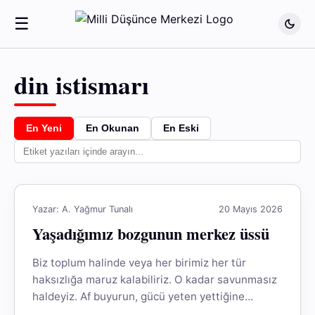
☰
din istismarı
En Yeni
En Okunan
En Eski
Yazar: A. Yağmur Tunalı
20 Mayıs 2026
Yaşadığımız bozgunun merkez üssü
Biz toplum halinde veya her birimiz her tür
haksızlığa maruz kalabiliriz. O kadar savunmasız
haldeyiz. Af buyurun, gücü yeten yettiğine
binebilir. Gücü yetmeyen de gücü...