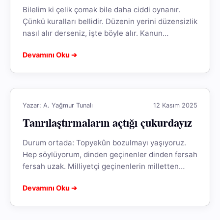
Bilelim ki çelik çomak bile daha ciddi oynanır.
Çünkü kuralları bellidir. Düzenin yerini düzensizlik
nasıl alır derseniz, işte böyle alır. Kanun
tanımazlıklarla yalan ve talan...
Devamını Oku ➔
Yazar: A. Yağmur Tunalı
12 Kasım 2025
Tanrılaştırmaların açtığı çukurdayız
Durum ortada: Topyekûn bozulmayı yaşıyoruz.
Hep söylüyorum, dinden geçinenler dinden fersah
fersah uzak. Milliyetçi geçinenlerin milletten
haberi yok. Solcularımız solcu gibi değil.
Devamını Oku ➔
Bozulmanın vardığı yerde...