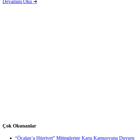
Devamını Oku ➔
Çok Okunanlar
“Öcalan’a Hürriyet” Mitinglerine Karşı Kamuoyuna Duyuru