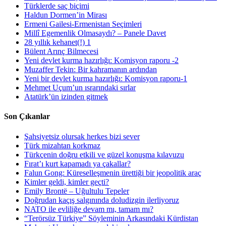
Türklerde saç biçimi
Haldun Dormen’in Mirası
Ermeni Gailesi-Ermenistan Seçimleri
Millî Egemenlik Olmasaydı? – Panele Davet
28 yıllık kehanet(!) 1
Bülent Arınç Bilmecesi
Yeni devlet kurma hazırlığı: Komisyon raporu -2
Muzaffer Tekin: Bir kahramanın ardından
Yeni bir devlet kurma hazırlığı: Komisyon raporu-1
Mehmet Uçum’un ısrarındaki sırlar
Atatürk’ün izinden gitmek
Son Çıkanlar
Şahsiyetsiz olursak herkes bizi sever
Türk mizahtan korkmaz
Türkçenin doğru etkili ve güzel konuşma kılavuzu
Fırat’ı kurt kapamadı ya çakallar?
Falun Gong: Küreselleşmenin ürettiği bir jeopolitik araç
Kimler geldi, kimler geçti?
Emily Brontë – Uğultulu Tepeler
Doğrudan kaçış salgınında doludizgin ilerliyoruz
NATO ile evliliğe devam mı, tamam mı?
“Terörsüz Türkiye” Söyleminin Arkasındaki Kürdistan