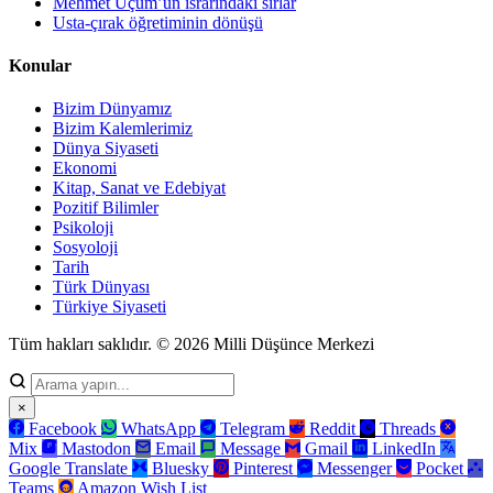
Mehmet Uçum’un ısrarındaki sırlar
Usta-çırak öğretiminin dönüşü
Konular
Bizim Dünyamız
Bizim Kalemlerimiz
Dünya Siyaseti
Ekonomi
Kitap, Sanat ve Edebiyat
Pozitif Bilimler
Psikoloji
Sosyoloji
Tarih
Türk Dünyası
Türkiye Siyaseti
Tüm hakları saklıdır. © 2026 Milli Düşünce Merkezi
×
Facebook
WhatsApp
Telegram
Reddit
Threads
Mix
Mastodon
Email
Message
Gmail
LinkedIn
Google Translate
Bluesky
Pinterest
Messenger
Pocket
Teams
Amazon Wish List