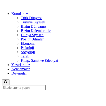
Konular
Türk Dünyası
Türkiye Siyaseti
Bizim Dünyamız
Bizim Kalemlerimiz
Dünya Siyaseti
Pozitif Bilimler
Ekonomi
Psikoloji
Sosyoloji
Tarih
Kitap, Sanat ve Edebiyat
Yazarlarımız
Açıklamalar
Duyurular