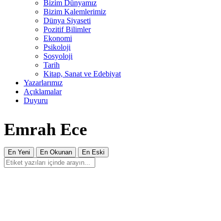
Bizim Dünyamız
Bizim Kalemlerimiz
Dünya Siyaseti
Pozitif Bilimler
Ekonomi
Psikoloji
Sosyoloji
Tarih
Kitap, Sanat ve Edebiyat
Yazarlarımız
Açıklamalar
Duyuru
Emrah Ece
En Yeni
En Okunan
En Eski