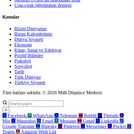
Usta-çırak öğretiminin dönüşü
Konular
Bizim Dünyamız
Bizim Kalemlerimiz
Dünya Siyaseti
Ekonomi
Kitap, Sanat ve Edebiyat
Pozitif Bilimler
Psikoloji
Sosyoloji
Tarih
Türk Dünyası
Türkiye Siyaseti
Tüm hakları saklıdır. © 2026 Milli Düşünce Merkezi
×
Facebook
WhatsApp
Telegram
Reddit
Threads
Mix
Mastodon
Email
Message
Gmail
LinkedIn
Google Translate
Bluesky
Pinterest
Messenger
Pocket
Teams
Amazon Wish List