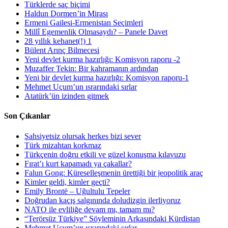
Türklerde saç biçimi
Haldun Dormen’in Mirası
Ermeni Gailesi-Ermenistan Seçimleri
Millî Egemenlik Olmasaydı? – Panele Davet
28 yıllık kehanet(!) 1
Bülent Arınç Bilmecesi
Yeni devlet kurma hazırlığı: Komisyon raporu -2
Muzaffer Tekin: Bir kahramanın ardından
Yeni bir devlet kurma hazırlığı: Komisyon raporu-1
Mehmet Uçum’un ısrarındaki sırlar
Atatürk’ün izinden gitmek
Son Çıkanlar
Şahsiyetsiz olursak herkes bizi sever
Türk mizahtan korkmaz
Türkçenin doğru etkili ve güzel konuşma kılavuzu
Fırat’ı kurt kapamadı ya çakallar?
Falun Gong: Küreselleşmenin ürettiği bir jeopolitik araç
Kimler geldi, kimler geçti?
Emily Brontë – Uğultulu Tepeler
Doğrudan kaçış salgınında doludizgin ilerliyoruz
NATO ile evliliğe devam mı, tamam mı?
“Terörsüz Türkiye” Söyleminin Arkasındaki Kürdistan
Mehmet Uçum’un ısrarındaki sırlar