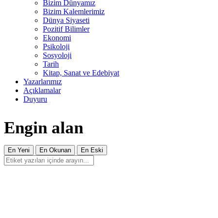
Bizim Dünyamız
Bizim Kalemlerimiz
Dünya Siyaseti
Pozitif Bilimler
Ekonomi
Psikoloji
Sosyoloji
Tarih
Kitap, Sanat ve Edebiyat
Yazarlarımız
Açıklamalar
Duyuru
Engin alan
En Yeni
En Okunan
En Eski