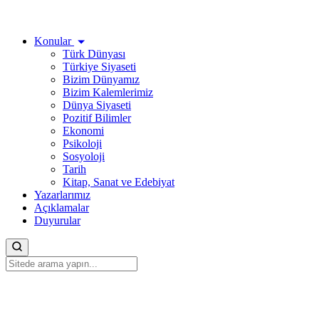
Konular
Türk Dünyası
Türkiye Siyaseti
Bizim Dünyamız
Bizim Kalemlerimiz
Dünya Siyaseti
Pozitif Bilimler
Ekonomi
Psikoloji
Sosyoloji
Tarih
Kitap, Sanat ve Edebiyat
Yazarlarımız
Açıklamalar
Duyurular