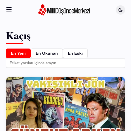
☰
Kaçış
En Yeni
En Okunan
En Eski