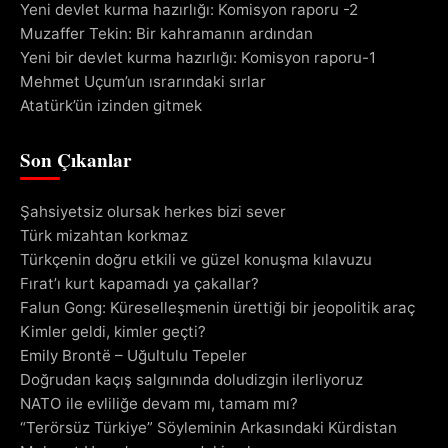
Yeni devlet kurma hazırlığı: Komisyon raporu -2
Muzaffer Tekin: Bir kahramanın ardından
Yeni bir devlet kurma hazırlığı: Komisyon raporu-1
Mehmet Uçum’un ısrarındaki sırlar
Atatürk’ün izinden gitmek
Son Çıkanlar
Şahsiyetsiz olursak herkes bizi sever
Türk mizahtan korkmaz
Türkçenin doğru etkili ve güzel konuşma kılavuzu
Fırat’ı kurt kapamadı ya çakallar?
Falun Gong: Küreselleşmenin ürettiği bir jeopolitik araç
Kimler geldi, kimler geçti?
Emily Brontë – Uğultulu Tepeler
Doğrudan kaçış salgınında doludizgin ilerliyoruz
NATO ile evliliğe devam mı, tamam mı?
“Terörsüz Türkiye” Söyleminin Arkasındaki Kürdistan