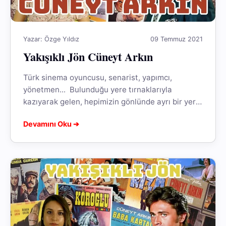
Yazar: Özge Yıldız
09 Temmuz 2021
Yakışıklı Jön Cüneyt Arkın
Türk sinema oyuncusu, senarist, yapımcı,
yönetmen... Bulunduğu yere tırnaklarıyla
kazıyarak gelen, hepimizin gönlünde ayrı bir yer
edinmiş, Yeşilçam’ın yakışıklı yıldızı Cüneyt
Devamını Oku ➔
Arkın…