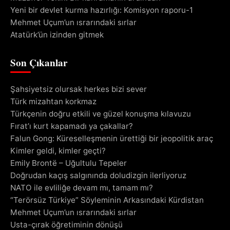
Yeni bir devlet kurma hazırlığı: Komisyon raporu-1
Mehmet Uçum’un ısrarındaki sırlar
Atatürk’ün izinden gitmek
Son Çıkanlar
Şahsiyetsiz olursak herkes bizi sever
Türk mizahtan korkmaz
Türkçenin doğru etkili ve güzel konuşma kılavuzu
Fırat’ı kurt kapamadı ya çakallar?
Falun Gong: Küreselleşmenin ürettiği bir jeopolitik araç
Kimler geldi, kimler geçti?
Emily Brontë – Uğultulu Tepeler
Doğrudan kaçış salgınında doludizgin ilerliyoruz
NATO ile evliliğe devam mı, tamam mı?
“Terörsüz Türkiye” Söyleminin Arkasındaki Kürdistan
Mehmet Uçum’un ısrarındaki sırlar
Usta-çırak öğretiminin dönüşü