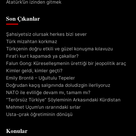
Atatürk’ün izinden gitmek
Son Çıkanlar
Şahsiyetsiz olursak herkes bizi sever
Türk mizahtan korkmaz
Türkçenin doğru etkili ve güzel konuşma kılavuzu
Fırat’ı kurt kapamadı ya çakallar?
Falun Gong: Küreselleşmenin ürettiği bir jeopolitik araç
Kimler geldi, kimler geçti?
Emily Brontë – Uğultulu Tepeler
Doğrudan kaçış salgınında doludizgin ilerliyoruz
NATO ile evliliğe devam mı, tamam mı?
“Terörsüz Türkiye” Söyleminin Arkasındaki Kürdistan
Mehmet Uçum’un ısrarındaki sırlar
Usta-çırak öğretiminin dönüşü
Konular