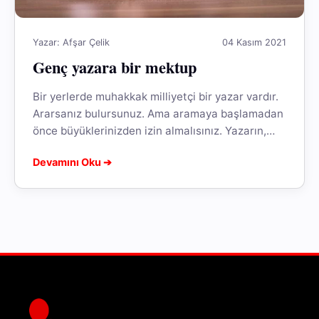
Yazar: Afşar Çelik
04 Kasım 2021
Genç yazara bir mektup
Bir yerlerde muhakkak milliyetçi bir yazar vardır.
Ararsanız bulursunuz. Ama aramaya başlamadan
önce büyüklerinizden izin almalısınız. Yazarın,
büyüklerce milliyetçi diye onaylanmaması hâlinde
Devamını Oku ➔
ağzıyla kuş tutması...