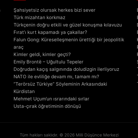
a
Şahsiyetsiz olursak herkes bizi sever
Türk mizahtan korkmaz
Türkçenin doğru etkili ve güzel konuşma kılavuzu
Fırat’ı kurt kapamadı ya çakallar?
Falun Gong: Küreselleşmenin ürettiği bir jeopolitik
araç
Kimler geldi, kimler geçti?
Emily Brontë – Uğultulu Tepeler
Doğrudan kaçış salgınında doludizgin ilerliyoruz
NATO ile evliliğe devam mı, tamam mı?
“Terörsüz Türkiye” Söyleminin Arkasındaki
Kürdistan
Mehmet Uçum’un ısrarındaki sırlar
Usta-çırak öğretiminin dönüşü
Tüm hakları saklıdır. © 2026 Milli Düşünce Merkezi