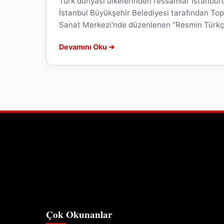
Türk dünyası ülkelerinden ressamlar İstanbul’d
İstanbul Büyükşehir Belediyesi tarafından Top
Sanat Merkezi'nde düzenlenen “Resmin Türkçe
Tuvalde Buluşması"...
Devamını Oku ➔
Çok Okunanlar