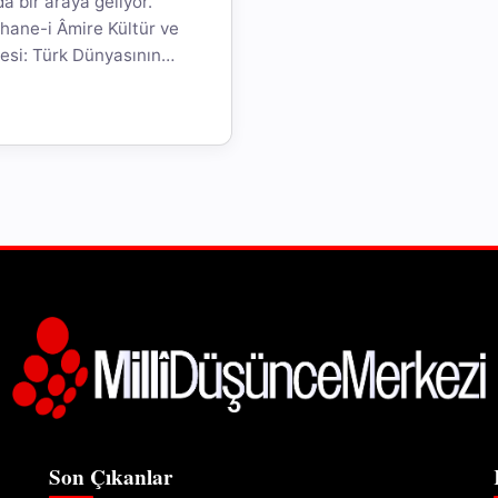
a bir araya geliyor.
hane-i Âmire Kültür ve
si: Türk Dünyasının
Son Çıkanlar