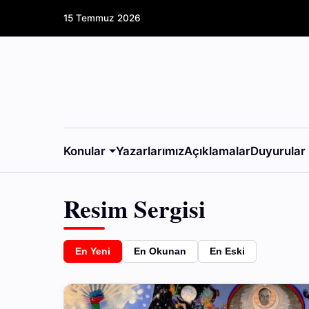
15 Temmuz 2026
Konular
Yazarlarımız
Açıklamalar
Duyurular
Resim Sergisi
En Yeni
En Okunan
En Eski