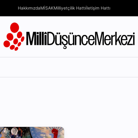
Hakkımızda
MİSAK
Milliyetçilik Hattı
İletişim Hattı