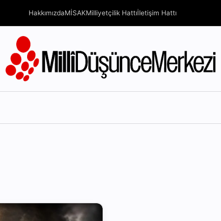
Hakkımızda
MİSAK
Milliyetçilik Hattı
İletişim Hattı