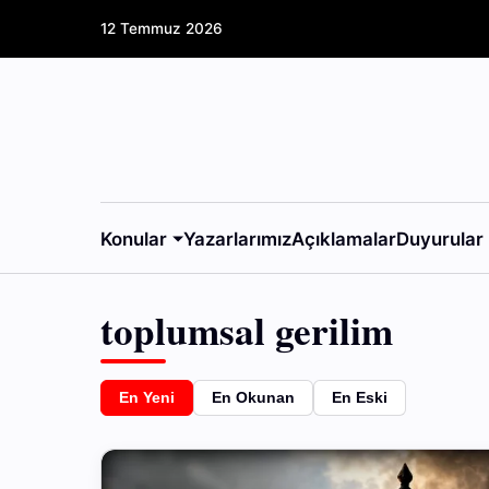
12 Temmuz 2026
Konular
Yazarlarımız
Açıklamalar
Duyurular
toplumsal gerilim
En Yeni
En Okunan
En Eski