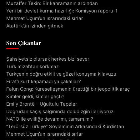
Muzaffer Tekin: Bir kahramanın ardından
Yeni bir devlet kurma hazırlığı: Komisyon raporu-1
Mehmet Uçum’un ısrarındaki sırlar
Atatürk’ün izinden gitmek
Son Çıkanlar
Şahsiyetsiz olursak herkes bizi sever
Türk mizahtan korkmaz
Türkçenin doğru etkili ve güzel konuşma kılavuzu
Fırat’ı kurt kapamadı ya çakallar?
Falun Gong: Küreselleşmenin ürettiği bir jeopolitik araç
Kimler geldi, kimler geçti?
Emily Brontë – Uğultulu Tepeler
Doğrudan kaçış salgınında doludizgin ilerliyoruz
NATO ile evliliğe devam mı, tamam mı?
“Terörsüz Türkiye” Söyleminin Arkasındaki Kürdistan
Mehmet Uçum’un ısrarındaki sırlar