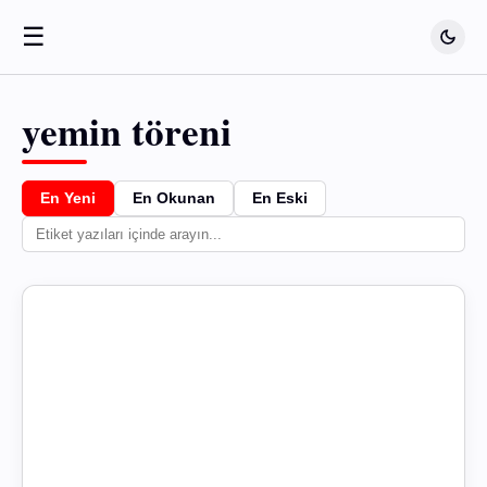
☰
yemin töreni
En Yeni
En Okunan
En Eski