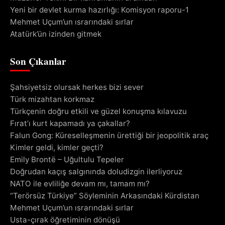
Yeni bir devlet kurma hazırlığı: Komisyon raporu-1
Mehmet Uçum’un ısrarındaki sırlar
Atatürk’ün izinden gitmek
Son Çıkanlar
Şahsiyetsiz olursak herkes bizi sever
Türk mizahtan korkmaz
Türkçenin doğru etkili ve güzel konuşma kılavuzu
Fırat’ı kurt kapamadı ya çakallar?
Falun Gong: Küreselleşmenin ürettiği bir jeopolitik araç
Kimler geldi, kimler geçti?
Emily Brontë – Uğultulu Tepeler
Doğrudan kaçış salgınında doludizgin ilerliyoruz
NATO ile evliliğe devam mı, tamam mı?
“Terörsüz Türkiye” Söyleminin Arkasındaki Kürdistan
Mehmet Uçum’un ısrarındaki sırlar
Usta-çırak öğretiminin dönüşü