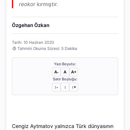
reokor kırmıştır.
Özgehan Özkan
Tarih: 10 Haziran 2020
Tahmini Okuma Süresi: 5 Dakika
Yazı Boyutu:
A-
A
A+
Satır Boşluğu:
↕︎-
↕︎
↕︎+
Cengiz Aytmatov yalnızca Türk dünyasının