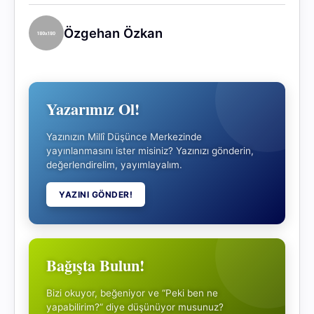
Özgehan Özkan
Yazarımız Ol!
Yazınızın Millî Düşünce Merkezinde
yayınlanmasını ister misiniz? Yazınızı gönderin,
değerlendirelim, yayımlayalım.
YAZINI GÖNDER!
Bağışta Bulun!
Bizi okuyor, beğeniyor ve “Peki ben ne
yapabilirim?” diye düşünüyor musunuz?