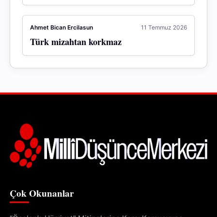
Ahmet Bican Ercilasun
11 Temmuz 2026
Türk mizahtan korkmaz
Çok Okunanlar