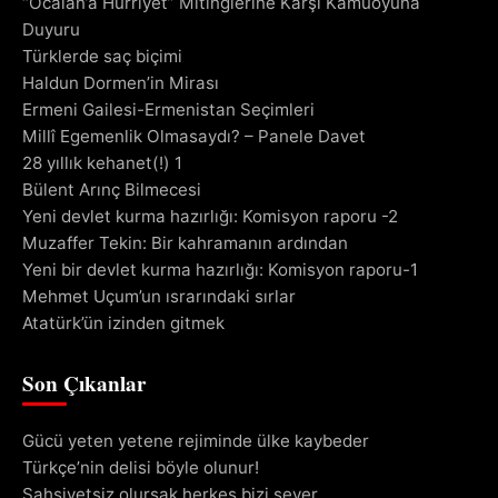
“Öcalan’a Hürriyet” Mitinglerine Karşı Kamuoyuna
Duyuru
Türklerde saç biçimi
Haldun Dormen’in Mirası
Ermeni Gailesi-Ermenistan Seçimleri
Millî Egemenlik Olmasaydı? – Panele Davet
28 yıllık kehanet(!) 1
Bülent Arınç Bilmecesi
Yeni devlet kurma hazırlığı: Komisyon raporu -2
Muzaffer Tekin: Bir kahramanın ardından
Yeni bir devlet kurma hazırlığı: Komisyon raporu-1
Mehmet Uçum’un ısrarındaki sırlar
Atatürk’ün izinden gitmek
Son Çıkanlar
Gücü yeten yetene rejiminde ülke kaybeder
Türkçe’nin delisi böyle olunur!
Şahsiyetsiz olursak herkes bizi sever