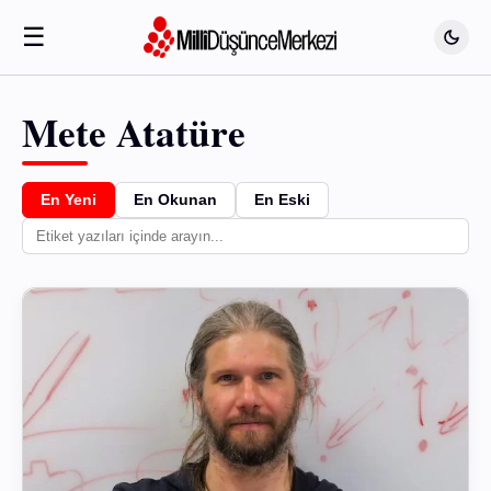
☰
Mete Atatüre
En Yeni
En Okunan
En Eski