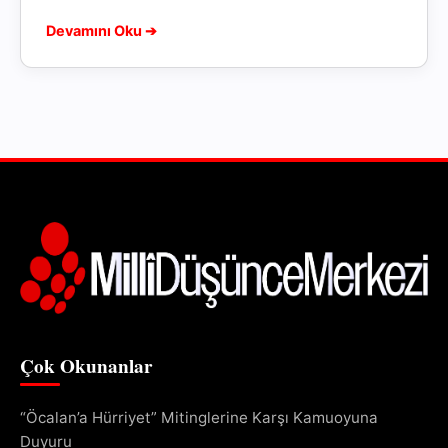
Madalyası ve Ödülü'ne layık görüldü. Kendisini
Devamını Oku ➔
tebrik eder, başarılarının devamını...
Çok Okunanlar
“Öcalan’a Hürriyet” Mitinglerine Karşı Kamuoyuna
Duyuru