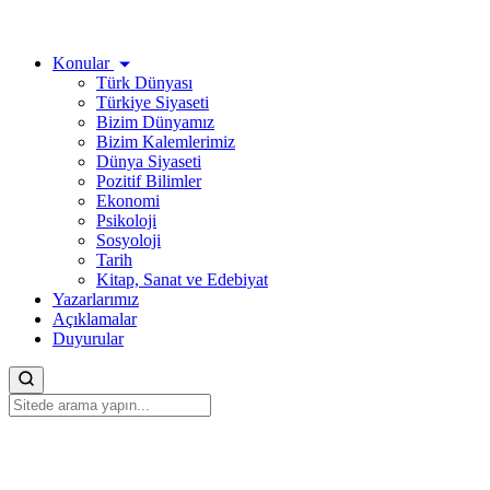
Konular
Türk Dünyası
Türkiye Siyaseti
Bizim Dünyamız
Bizim Kalemlerimiz
Dünya Siyaseti
Pozitif Bilimler
Ekonomi
Psikoloji
Sosyoloji
Tarih
Kitap, Sanat ve Edebiyat
Yazarlarımız
Açıklamalar
Duyurular