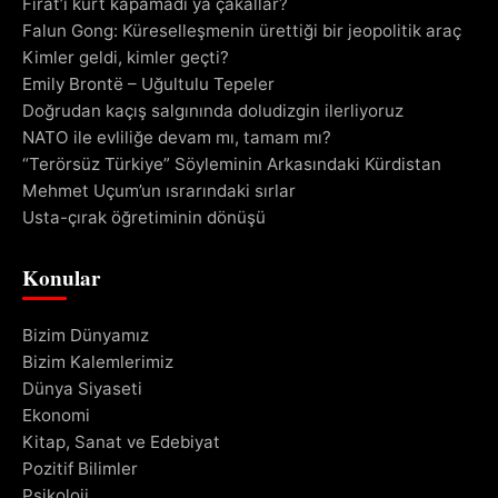
Fırat’ı kurt kapamadı ya çakallar?
Falun Gong: Küreselleşmenin ürettiği bir jeopolitik araç
Kimler geldi, kimler geçti?
Emily Brontë – Uğultulu Tepeler
Doğrudan kaçış salgınında doludizgin ilerliyoruz
NATO ile evliliğe devam mı, tamam mı?
“Terörsüz Türkiye” Söyleminin Arkasındaki Kürdistan
Mehmet Uçum’un ısrarındaki sırlar
Usta-çırak öğretiminin dönüşü
Konular
Bizim Dünyamız
Bizim Kalemlerimiz
Dünya Siyaseti
Ekonomi
Kitap, Sanat ve Edebiyat
Pozitif Bilimler
Psikoloji