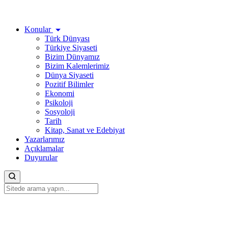
Konular
Türk Dünyası
Türkiye Siyaseti
Bizim Dünyamız
Bizim Kalemlerimiz
Dünya Siyaseti
Pozitif Bilimler
Ekonomi
Psikoloji
Sosyoloji
Tarih
Kitap, Sanat ve Edebiyat
Yazarlarımız
Açıklamalar
Duyurular