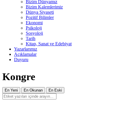
Bizim Dünyamız
Bizim Kalemlerimiz
Dünya Siyaseti
Pozitif Bilimler
Ekonomi
Psikoloji
Sosyoloji
Tarih
Kitap, Sanat ve Edebiyat
Yazarlarımız
Açıklamalar
Duyuru
Kongre
En Yeni
En Okunan
En Eski