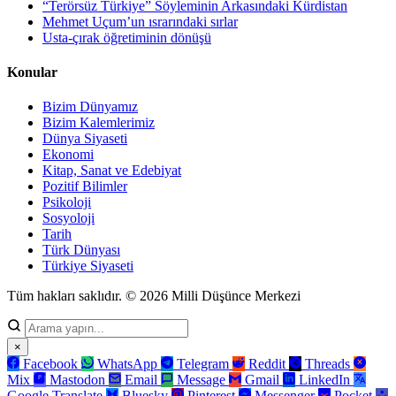
“Terörsüz Türkiye” Söyleminin Arkasındaki Kürdistan
Mehmet Uçum’un ısrarındaki sırlar
Usta-çırak öğretiminin dönüşü
Konular
Bizim Dünyamız
Bizim Kalemlerimiz
Dünya Siyaseti
Ekonomi
Kitap, Sanat ve Edebiyat
Pozitif Bilimler
Psikoloji
Sosyoloji
Tarih
Türk Dünyası
Türkiye Siyaseti
Tüm hakları saklıdır. © 2026 Milli Düşünce Merkezi
×
Facebook
WhatsApp
Telegram
Reddit
Threads
Mix
Mastodon
Email
Message
Gmail
LinkedIn
Google Translate
Bluesky
Pinterest
Messenger
Pocket