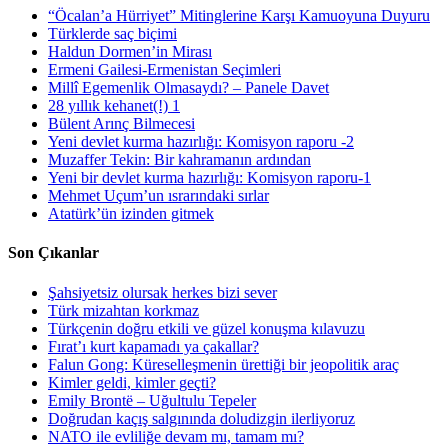
“Öcalan’a Hürriyet” Mitinglerine Karşı Kamuoyuna Duyuru
Türklerde saç biçimi
Haldun Dormen’in Mirası
Ermeni Gailesi-Ermenistan Seçimleri
Millî Egemenlik Olmasaydı? – Panele Davet
28 yıllık kehanet(!) 1
Bülent Arınç Bilmecesi
Yeni devlet kurma hazırlığı: Komisyon raporu -2
Muzaffer Tekin: Bir kahramanın ardından
Yeni bir devlet kurma hazırlığı: Komisyon raporu-1
Mehmet Uçum’un ısrarındaki sırlar
Atatürk’ün izinden gitmek
Son Çıkanlar
Şahsiyetsiz olursak herkes bizi sever
Türk mizahtan korkmaz
Türkçenin doğru etkili ve güzel konuşma kılavuzu
Fırat’ı kurt kapamadı ya çakallar?
Falun Gong: Küreselleşmenin ürettiği bir jeopolitik araç
Kimler geldi, kimler geçti?
Emily Brontë – Uğultulu Tepeler
Doğrudan kaçış salgınında doludizgin ilerliyoruz
NATO ile evliliğe devam mı, tamam mı?