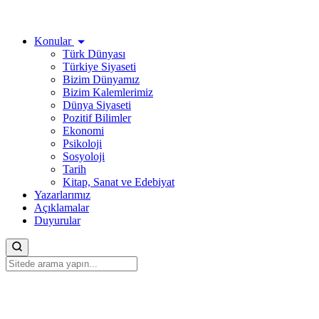
Konular
Türk Dünyası
Türkiye Siyaseti
Bizim Dünyamız
Bizim Kalemlerimiz
Dünya Siyaseti
Pozitif Bilimler
Ekonomi
Psikoloji
Sosyoloji
Tarih
Kitap, Sanat ve Edebiyat
Yazarlarımız
Açıklamalar
Duyurular