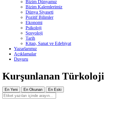
Bizim Dünyamız
Bizim Kalemlerimiz
Dünya Siyaseti
Pozitif Bilimler
Ekonomi
Psikoloji
Sosyoloji
Tarih
Kitap, Sanat ve Edebiyat
Yazarlarımız
Açıklamalar
Duyuru
Kurşunlanan Türkoloji
En Yeni
En Okunan
En Eski