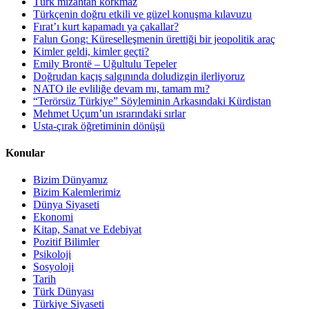
Türk mizahtan korkmaz
Türkçenin doğru etkili ve güzel konuşma kılavuzu
Fırat’ı kurt kapamadı ya çakallar?
Falun Gong: Küreselleşmenin ürettiği bir jeopolitik araç
Kimler geldi, kimler geçti?
Emily Brontë – Uğultulu Tepeler
Doğrudan kaçış salgınında doludizgin ilerliyoruz
NATO ile evliliğe devam mı, tamam mı?
“Terörsüz Türkiye” Söyleminin Arkasındaki Kürdistan
Mehmet Uçum’un ısrarındaki sırlar
Usta-çırak öğretiminin dönüşü
Konular
Bizim Dünyamız
Bizim Kalemlerimiz
Dünya Siyaseti
Ekonomi
Kitap, Sanat ve Edebiyat
Pozitif Bilimler
Psikoloji
Sosyoloji
Tarih
Türk Dünyası
Türkiye Siyaseti