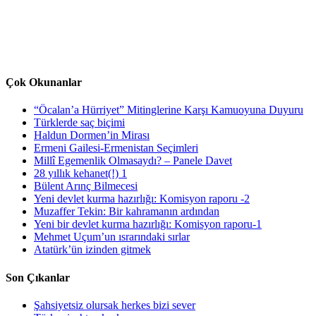
Çok Okunanlar
“Öcalan’a Hürriyet” Mitinglerine Karşı Kamuoyuna Duyuru
Türklerde saç biçimi
Haldun Dormen’in Mirası
Ermeni Gailesi-Ermenistan Seçimleri
Millî Egemenlik Olmasaydı? – Panele Davet
28 yıllık kehanet(!) 1
Bülent Arınç Bilmecesi
Yeni devlet kurma hazırlığı: Komisyon raporu -2
Muzaffer Tekin: Bir kahramanın ardından
Yeni bir devlet kurma hazırlığı: Komisyon raporu-1
Mehmet Uçum’un ısrarındaki sırlar
Atatürk’ün izinden gitmek
Son Çıkanlar
Şahsiyetsiz olursak herkes bizi sever