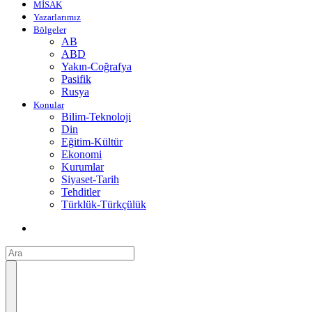
MİSAK
Yazarlarımız
Bölgeler
AB
ABD
Yakın-Coğrafya
Pasifik
Rusya
Konular
Bilim-Teknoloji
Din
Eğitim-Kültür
Ekonomi
Kurumlar
Siyaset-Tarih
Tehditler
Türklük-Türkçülük