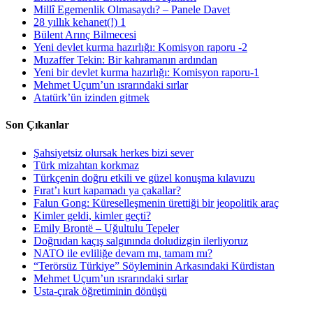
Millî Egemenlik Olmasaydı? – Panele Davet
28 yıllık kehanet(!) 1
Bülent Arınç Bilmecesi
Yeni devlet kurma hazırlığı: Komisyon raporu -2
Muzaffer Tekin: Bir kahramanın ardından
Yeni bir devlet kurma hazırlığı: Komisyon raporu-1
Mehmet Uçum’un ısrarındaki sırlar
Atatürk’ün izinden gitmek
Son Çıkanlar
Şahsiyetsiz olursak herkes bizi sever
Türk mizahtan korkmaz
Türkçenin doğru etkili ve güzel konuşma kılavuzu
Fırat’ı kurt kapamadı ya çakallar?
Falun Gong: Küreselleşmenin ürettiği bir jeopolitik araç
Kimler geldi, kimler geçti?
Emily Brontë – Uğultulu Tepeler
Doğrudan kaçış salgınında doludizgin ilerliyoruz
NATO ile evliliğe devam mı, tamam mı?
“Terörsüz Türkiye” Söyleminin Arkasındaki Kürdistan
Mehmet Uçum’un ısrarındaki sırlar
Usta-çırak öğretiminin dönüşü