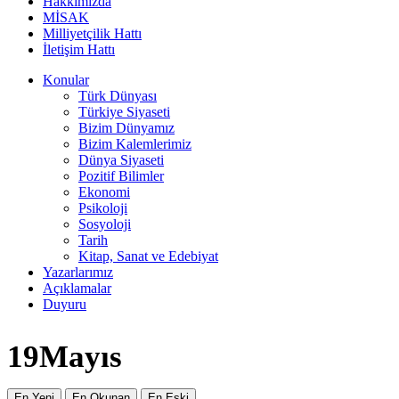
Hakkımızda
MİSAK
Milliyetçilik Hattı
İletişim Hattı
Konular
Türk Dünyası
Türkiye Siyaseti
Bizim Dünyamız
Bizim Kalemlerimiz
Dünya Siyaseti
Pozitif Bilimler
Ekonomi
Psikoloji
Sosyoloji
Tarih
Kitap, Sanat ve Edebiyat
Yazarlarımız
Açıklamalar
Duyuru
19Mayıs
En Yeni
En Okunan
En Eski