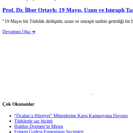
Prof. Dr. İlber Ortaylı: 19 Mayıs, Uzun ve Istıraplı Tar
"19 Mayıs bir Türklük dirilişidir, uzun ve ıstıraplı tarihin getirdiği
Devamını Oku ➔
Çok Okunanlar
“Öcalan’a Hürriyet” Mitinglerine Karşı Kamuoyuna Duyuru
Türklerde saç biçimi
Haldun Dormen’in Mirası
Ermeni Gailesi-Ermenistan Seçimleri