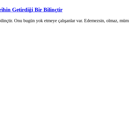
ihin Getirdiği Bir Bilinçtir
 bir bilinçtir. Onu bugün yok etmeye çalışanlar var. Edemezsin, olmaz, mü