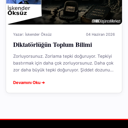
Yazar: İskender Öksüz
04 Haziran 2026
Diktatörlüğün Toplum Bilimi
Zorluyorsunuz. Zorlama tepki doğuruyor. Tepkiyi
bastırmak için daha çok zorluyorsunuz. Daha çok
zor daha büyük tepki doğuruyor. Şiddet dozunu
arttırmaya mecbur oluyorsunuz. Yükselen berbat
Devamını Oku ➔
bir...