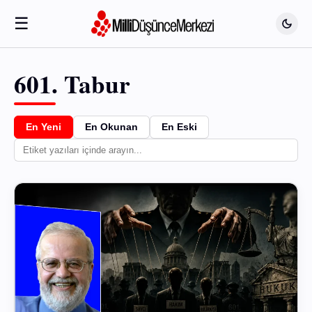
☰
601. Tabur
En Yeni
En Okunan
En Eski