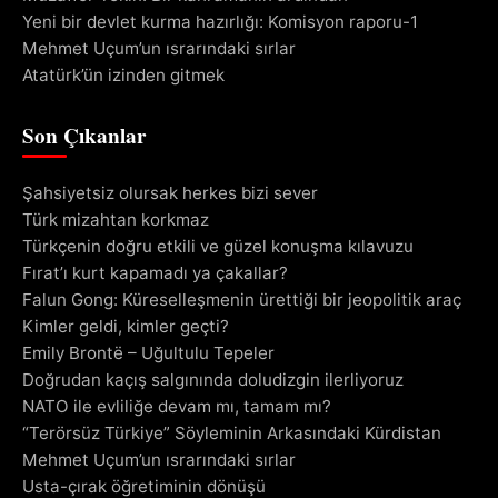
Yeni bir devlet kurma hazırlığı: Komisyon raporu-1
Mehmet Uçum’un ısrarındaki sırlar
Atatürk’ün izinden gitmek
Son Çıkanlar
Şahsiyetsiz olursak herkes bizi sever
Türk mizahtan korkmaz
Türkçenin doğru etkili ve güzel konuşma kılavuzu
Fırat’ı kurt kapamadı ya çakallar?
Falun Gong: Küreselleşmenin ürettiği bir jeopolitik araç
Kimler geldi, kimler geçti?
Emily Brontë – Uğultulu Tepeler
Doğrudan kaçış salgınında doludizgin ilerliyoruz
NATO ile evliliğe devam mı, tamam mı?
“Terörsüz Türkiye” Söyleminin Arkasındaki Kürdistan
Mehmet Uçum’un ısrarındaki sırlar
Usta-çırak öğretiminin dönüşü