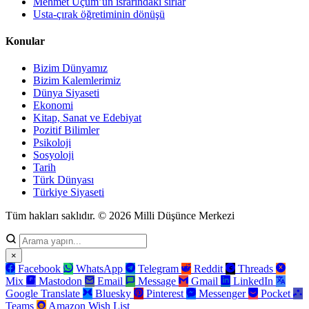
Mehmet Uçum’un ısrarındaki sırlar
Usta-çırak öğretiminin dönüşü
Konular
Bizim Dünyamız
Bizim Kalemlerimiz
Dünya Siyaseti
Ekonomi
Kitap, Sanat ve Edebiyat
Pozitif Bilimler
Psikoloji
Sosyoloji
Tarih
Türk Dünyası
Türkiye Siyaseti
Tüm hakları saklıdır. © 2026 Milli Düşünce Merkezi
×
Facebook
WhatsApp
Telegram
Reddit
Threads
Mix
Mastodon
Email
Message
Gmail
LinkedIn
Google Translate
Bluesky
Pinterest
Messenger
Pocket
Teams
Amazon Wish List