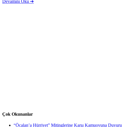
Devamını Oku ➔
Çok Okunanlar
“Öcalan’a Hürriyet” Mitinglerine Karşı Kamuoyuna Duyuru