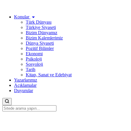
Konular
Türk Dünyası
Türkiye Siyaseti
Bizim Dünyamız
Bizim Kalemlerimiz
Dünya Siyaseti
Pozitif Bilimler
Ekonomi
Psikoloji
Sosyoloji
Tarih
Kitap, Sanat ve Edebiyat
Yazarlarımız
Açıklamalar
Duyurular