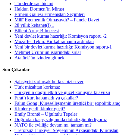
Türklerde saç biçimi
Haldun Dormen’in Mirası
Ermeni Gailesi-Ermenistan Seçimleri
Millî Egemenlik Olmasaydı? – Panele Davet
28 yıllık kehanet(!) 1
Bülent Arınç Bilmecesi
Yeni devlet kurma hazırlığı: Komisyon raporu -2
Muzaffer Tekin: Bir kahramanın ardından
Yeni bir devlet kurma hazırlığı: Komisyon raporu-1
Mehmet Uçum’un ısrarındaki sırlar
Atatürk’ün izinden gitmek
Son Çıkanlar
Şahsiyetsiz olursak herkes bizi sever
Türk mizahtan korkmaz
Türkçenin doğru etkili ve güzel konuşma kılavuzu
Fırat’ı kurt kapamadı ya çakallar?
Falun Gong: Küreselleşmenin ürettiği bir jeopolitik araç
Kimler geldi, kimler geçti?
Emily Brontë – Uğultulu Tepeler
Doğrudan kaçış salgınında doludizgin ilerliyoruz
NATO ile evliliğe devam mı, tamam mı?
“Terörsüz Türkiye” Söyleminin Arkasındaki Kürdistan