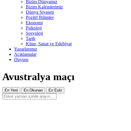
Bizim Dünyamız
Bizim Kalemlerimiz
Dünya Siyaseti
Pozitif Bilimler
Ekonomi
Psikoloji
Sosyoloji
Tarih
Kitap, Sanat ve Edebiyat
Yazarlarımız
Açıklamalar
Duyuru
Avustralya maçı
En Yeni
En Okunan
En Eski