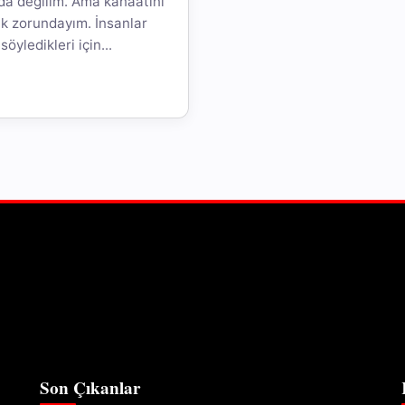
da değilim. Ama kanaatini
k zorundayım. İnsanlar
öyledikleri için...
Son Çıkanlar