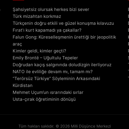
a
Şahsiyetsiz olursak herkes bizi sever
Türk mizahtan korkmaz
Türkçenin doğru etkili ve güzel konuşma kılavuzu
Fırat’ı kurt kapamadı ya çakallar?
Falun Gong: Küreselleşmenin ürettiği bir jeopolitik
araç
Kimler geldi, kimler geçti?
Emily Brontë – Uğultulu Tepeler
Doğrudan kaçış salgınında doludizgin ilerliyoruz
NATO ile evliliğe devam mı, tamam mı?
“Terörsüz Türkiye” Söyleminin Arkasındaki
Kürdistan
Mehmet Uçum’un ısrarındaki sırlar
Usta-çırak öğretiminin dönüşü
Tüm hakları saklıdır. © 2026 Milli Düşünce Merkezi