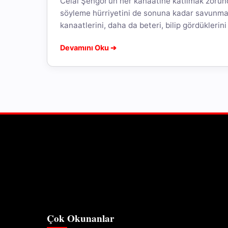
Celal Şengör’ün her kanaatine katılmak zorun
söyleme hürriyetini de sonuna kadar savunma
kanaatlerini, daha da beteri, bilip gördüklerini s
Devamını Oku ➔
Çok Okunanlar