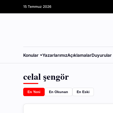
15 Temmuz 2026
Konular
Yazarlarımız
Açıklamalar
Duyurular
celal şengör
En Yeni
En Okunan
En Eski