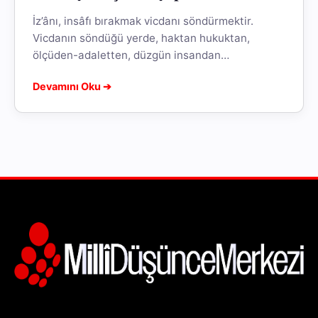
İz’ânı, insâfı bırakmak vicdanı söndürmektir.
Vicdanın söndüğü yerde, haktan hukuktan,
ölçüden-adaletten, düzgün insandan
bahsedemez hale gelirsiniz. “Orada mıyız?” Evet,
Devamını Oku ➔
demek zor olsa da oradayız.