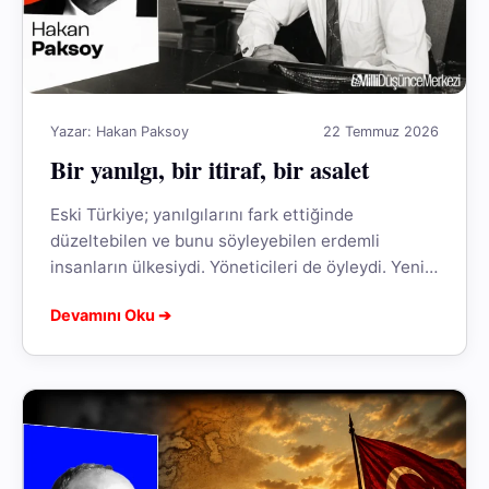
Yazar: Hakan Paksoy
22 Temmuz 2026
Bir yanılgı, bir itiraf, bir asalet
Eski Türkiye; yanılgılarını fark ettiğinde
düzeltebilen ve bunu söyleyebilen erdemli
insanların ülkesiydi. Yöneticileri de öyleydi. Yeni
(!) Türkiye'de ise ideolojik hırs ile hedefine koşan,
Devamını Oku ➔
milleti...