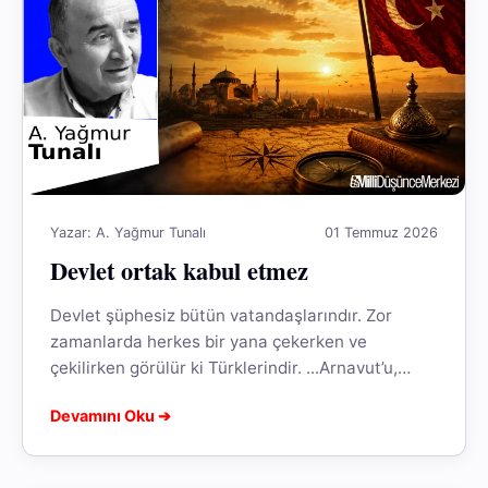
Yazar: A. Yağmur Tunalı
01 Temmuz 2026
Devlet ortak kabul etmez
Devlet şüphesiz bütün vatandaşlarındır. Zor
zamanlarda herkes bir yana çekerken ve
çekilirken görülür ki Türklerindir. ...Arnavut’u,
Kürt’ü, diğer unsurları bir arada tutan Türk
Devamını Oku ➔
mayasıdır. O...