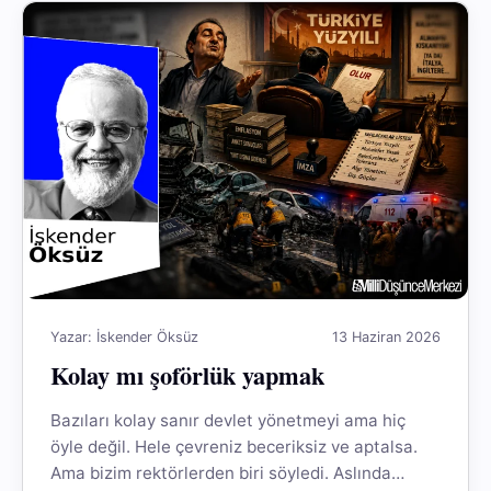
Yazar: İskender Öksüz
13 Haziran 2026
Kolay mı şoförlük yapmak
Bazıları kolay sanır devlet yönetmeyi ama hiç
öyle değil. Hele çevreniz beceriksiz ve aptalsa.
Ama bizim rektörlerden biri söyledi. Aslında