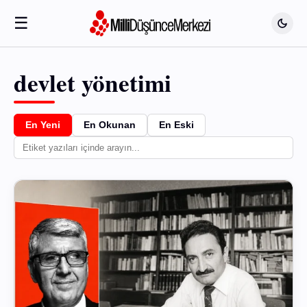
☰
devlet yönetimi
En Yeni
En Okunan
En Eski