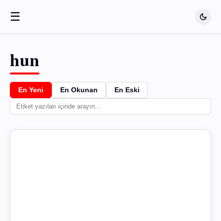
☰
hun
En Yeni
En Okunan
En Eski