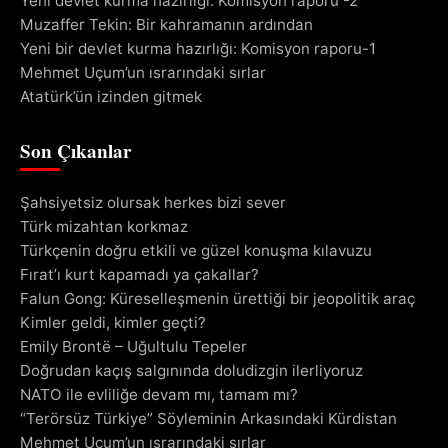
Yeni devlet kurma hazırlığı: Komisyon raporu -2
Muzaffer Tekin: Bir kahramanın ardından
Yeni bir devlet kurma hazırlığı: Komisyon raporu-1
Mehmet Uçum’un ısrarındaki sırlar
Atatürk’ün izinden gitmek
Son Çıkanlar
Şahsiyetsiz olursak herkes bizi sever
Türk mizahtan korkmaz
Türkçenin doğru etkili ve güzel konuşma kılavuzu
Fırat’ı kurt kapamadı ya çakallar?
Falun Gong: Küreselleşmenin ürettiği bir jeopolitik araç
Kimler geldi, kimler geçti?
Emily Brontë – Uğultulu Tepeler
Doğrudan kaçış salgınında doludizgin ilerliyoruz
NATO ile evliliğe devam mı, tamam mı?
“Terörsüz Türkiye” Söyleminin Arkasındaki Kürdistan
Mehmet Uçum’un ısrarındaki sırlar