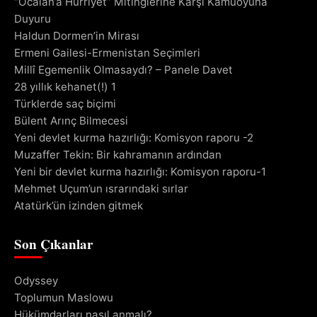
“Öcalan’a Hürriyet” Mitinglerine Karşı Kamuoyuna
Duyuru
Haldun Dormen’in Mirası
Ermeni Gailesi-Ermenistan Seçimleri
Millî Egemenlik Olmasaydı? – Panele Davet
28 yıllık kehanet(!) 1
Türklerde saç biçimi
Bülent Arınç Bilmecesi
Yeni devlet kurma hazırlığı: Komisyon raporu -2
Muzaffer Tekin: Bir kahramanın ardından
Yeni bir devlet kurma hazırlığı: Komisyon raporu-1
Mehmet Uçum’un ısrarındaki sırlar
Atatürk’ün izinden gitmek
Son Çıkanlar
Odyssey
Toplumun Maslowu
Hükümdarları nasıl anmalı?