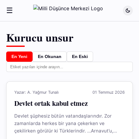
☰
Kurucu unsur
En Yeni
En Okunan
En Eski
Yazar: A. Yağmur Tunalı
01 Temmuz 2026
Devlet ortak kabul etmez
Devlet şüphesiz bütün vatandaşlarındır. Zor
zamanlarda herkes bir yana çekerken ve
çekilirken görülür ki Türklerindir. ...Arnavut’u,
Kürt’ü, diğer unsurları bir arada tutan Türk