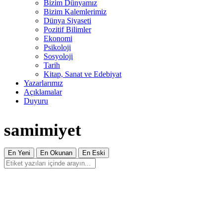
Bizim Dünyamız
Bizim Kalemlerimiz
Dünya Siyaseti
Pozitif Bilimler
Ekonomi
Psikoloji
Sosyoloji
Tarih
Kitap, Sanat ve Edebiyat
Yazarlarımız
Açıklamalar
Duyuru
samimiyet
En Yeni
En Okunan
En Eski