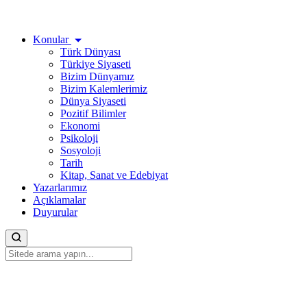
Konular
Türk Dünyası
Türkiye Siyaseti
Bizim Dünyamız
Bizim Kalemlerimiz
Dünya Siyaseti
Pozitif Bilimler
Ekonomi
Psikoloji
Sosyoloji
Tarih
Kitap, Sanat ve Edebiyat
Yazarlarımız
Açıklamalar
Duyurular