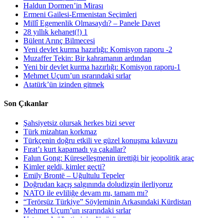
Haldun Dormen’in Mirası
Ermeni Gailesi-Ermenistan Seçimleri
Millî Egemenlik Olmasaydı? – Panele Davet
28 yıllık kehanet(!) 1
Bülent Arınç Bilmecesi
Yeni devlet kurma hazırlığı: Komisyon raporu -2
Muzaffer Tekin: Bir kahramanın ardından
Yeni bir devlet kurma hazırlığı: Komisyon raporu-1
Mehmet Uçum’un ısrarındaki sırlar
Atatürk’ün izinden gitmek
Son Çıkanlar
Şahsiyetsiz olursak herkes bizi sever
Türk mizahtan korkmaz
Türkçenin doğru etkili ve güzel konuşma kılavuzu
Fırat’ı kurt kapamadı ya çakallar?
Falun Gong: Küreselleşmenin ürettiği bir jeopolitik araç
Kimler geldi, kimler geçti?
Emily Brontë – Uğultulu Tepeler
Doğrudan kaçış salgınında doludizgin ilerliyoruz
NATO ile evliliğe devam mı, tamam mı?
“Terörsüz Türkiye” Söyleminin Arkasındaki Kürdistan
Mehmet Uçum’un ısrarındaki sırlar