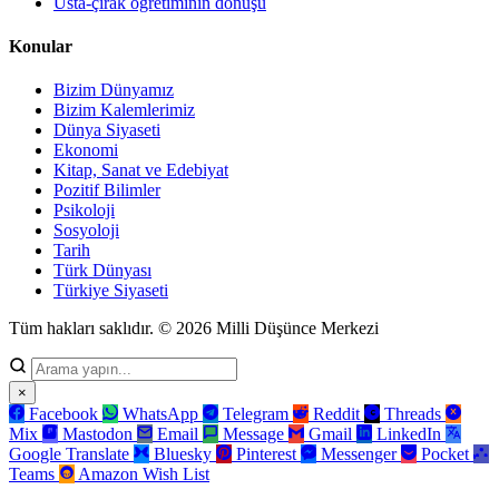
Usta-çırak öğretiminin dönüşü
Konular
Bizim Dünyamız
Bizim Kalemlerimiz
Dünya Siyaseti
Ekonomi
Kitap, Sanat ve Edebiyat
Pozitif Bilimler
Psikoloji
Sosyoloji
Tarih
Türk Dünyası
Türkiye Siyaseti
Tüm hakları saklıdır. © 2026 Milli Düşünce Merkezi
×
Facebook
WhatsApp
Telegram
Reddit
Threads
Mix
Mastodon
Email
Message
Gmail
LinkedIn
Google Translate
Bluesky
Pinterest
Messenger
Pocket
Teams
Amazon Wish List