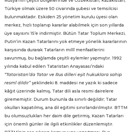
Rusya’nın çeşitli bölgelerinde ve Özbekistan, Kazakistan,
Türkiye olmak üzere 50 civarında şubesi ve temsilcisi
bulunmaktadır. Eskiden 25 yönetim kurulu üyesi olan
merkez, hızlı toplanıp kararlar alabilmek için son yıllarda
üye sayısını 15’e indirmiştir. Bütün Tatar Toplum Merkezi,
Putin’in Kazan Tatarlarını yok etmeye yönelik kararlarının
karşısında durarak Tatarların millî menfaatlerini
savunmuş, bu bağlamda çeşitli eylemler yapmıştır. 1992
yılında kabul edilen Tataristan Anayasası’ndaki
“Tataristan’da Tatar ve Rus dilleri eşit hukuklara sahip
resmî dildir”
şeklindeki 8. maddesi ne yazık ki sadece
kâğıt üzerinde kalmış, Tatar dili asla resmi dairelere
girememiştir. Durum bununla da sınırlı değildir; Tatar
okulları kapatılmış, ana dil eğitimi sınırlandırılmıştır. BTTM
bu olumsuzlukları her daim dile getirmiş, Kazan Tatarları
için önemli günler ile ilgili etkinlikler düzenlemiştir.