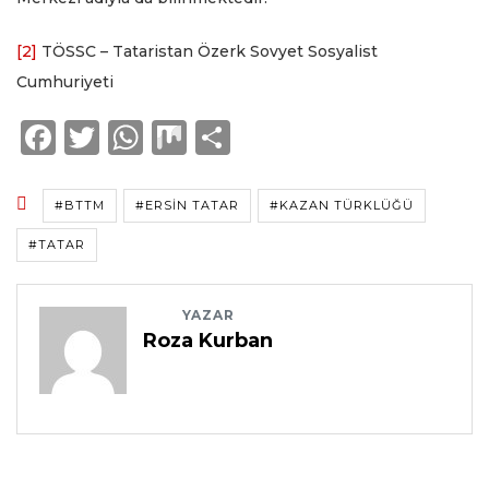
[2]
TÖSSC – Tataristan Özerk Sovyet Sosyalist
Cumhuriyeti
F
T
W
M
S
a
w
h
ix
h
c
it
a
a
#BTTM
#ERSIN TATAR
#KAZAN TÜRKLÜĞÜ
e
te
ts
re
#TATAR
b
r
A
o
p
YAZAR
o
p
Roza Kurban
k