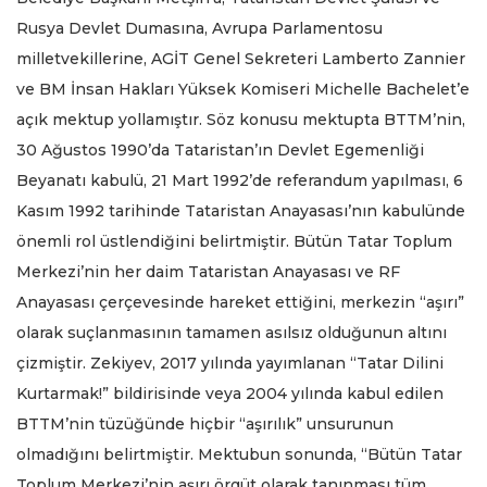
Rusya Devlet Dumasına, Avrupa Parlamentosu
milletvekillerine, AGİT Genel Sekreteri Lamberto Zannier
ve BM İnsan Hakları Yüksek Komiseri Michelle Bachelet’e
açık mektup yollamıştır. Söz konusu mektupta BTTM’nin,
30 Ağustos 1990’da Tataristan’ın Devlet Egemenliği
Beyanatı kabulü, 21 Mart 1992’de referandum yapılması, 6
Kasım 1992 tarihinde Tataristan Anayasası’nın kabulünde
önemli rol üstlendiğini belirtmiştir. Bütün Tatar Toplum
Merkezi’nin her daim Tataristan Anayasası ve RF
Anayasası çerçevesinde hareket ettiğini, merkezin “aşırı”
olarak suçlanmasının tamamen asılsız olduğunun altını
çizmiştir. Zekiyev, 2017 yılında yayımlanan “Tatar Dilini
Kurtarmak!” bildirisinde veya 2004 yılında kabul edilen
BTTM’nin tüzüğünde hiçbir “aşırılık” unsurunun
olmadığını belirtmiştir. Mektubun sonunda, “Bütün Tatar
Toplum Merkezi’nin aşırı örgüt olarak tanınması tüm