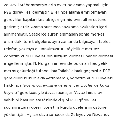
ve Ravil Möhemmetşinlerin evlerine arama yapmak için
FSB görevlileri gelmiştir. Ellerinde arama emri olmayan
görevliler kapıları kırarak içeri girmiş, evin altını üstüne
getirmişlerdir. Arama sırasında savunma avukatları içeri
alınmamıştır. Saatlerce süren aramadan sonra merkez
ofisindeki tüm belgelere, aynı zamanda bilgisayar, tablet,
telefon, yazıcıya el konulmuştur. Böylelikle merkez
yönetim kurulu üyelerinin iletişim kurması, haber vermesi
engellenmiştir. R. Nurgali’nin evinde bulunan hediyelik
mermi çekirdeği tutanaklara “silah” olarak geçmiştir. FSB
görevlileri bununla da yetinmemiş, yönetim kurulu üyeleri
hakkında
“kamu görevlisine ve emniyet güçlerine karşı
koyma”
gerekçesiyle davası açmıştır. Yavuz hırsız ev
sahibini bastırır, atasözündeki gibi FSB görevlileri
suçlarını zarar gören yönetim kurulu üyelerinin üstüne
yüklemiştir. Açılan dava sonucunda Zekiyev ve Rizvanov