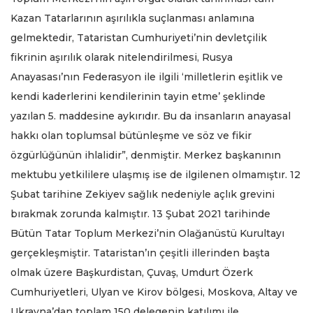
Kazan Tatarlarının aşırılıkla suçlanması anlamına
gelmektedir, Tataristan Cumhuriyeti’nin devletçilik
fikrinin aşırılık olarak nitelendirilmesi, Rusya
Anayasası’nın Federasyon ile ilgili ‘milletlerin eşitlik ve
kendi kaderlerini kendilerinin tayin etme’ şeklinde
yazılan 5. maddesine aykırıdır. Bu da insanların anayasal
hakkı olan toplumsal bütünleşme ve söz ve fikir
özgürlüğünün ihlalidir”, denmiştir. Merkez başkanının
mektubu yetkililere ulaşmış ise de ilgilenen olmamıştır. 12
Şubat tarihine Zekiyev sağlık nedeniyle açlık grevini
bırakmak zorunda kalmıştır. 13 Şubat 2021 tarihinde
Bütün Tatar Toplum Merkezi’nin Olağanüstü Kurultayı
gerçekleşmiştir. Tataristan’ın çeşitli illerinden başta
olmak üzere Başkurdistan, Çuvaş, Umdurt Özerk
Cumhuriyetleri, Ulyan ve Kirov bölgesi, Moskova, Altay ve
Ukrayna’dan toplam 150 delegenin katılımı ile