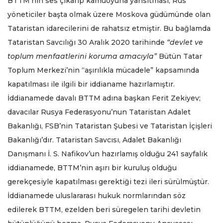
BTTM’nin ses çıkarıp kamuoyuna yansıtması, Rus
yöneticiler başta olmak üzere Moskova güdümünde olan
Tataristan idarecilerini de rahatsız etmiştir. Bu bağlamda
Tataristan Savcılığı 30 Aralık 2020 tarihinde
“devlet ve
toplum menfaatlerini koruma amacıyla”
Bütün Tatar
Toplum Merkezi’nin “aşırılıkla mücadele” kapsamında
kapatılması ile ilgili bir iddianame hazırlamıştır.
İddianamede davalı BTTM adına başkan Ferit Zekiyev;
davacılar Rusya Federasyonu’nun Tataristan Adalet
Bakanlığı, FSB’nin Tataristan Şubesi ve Tataristan İçişleri
Bakanlığı’dır. Tataristan Savcısı, Adalet Bakanlığı
Danışmanı İ. S. Nafikov’un hazırlamış olduğu 241 sayfalık
iddianamede, BTTM’nin aşırı bir kuruluş olduğu
gerekçesiyle kapatılması gerektiği tezi ileri sürülmüştür.
İddianamede uluslararası hukuk normlarından söz
edilerek BTTM, ezelden beri süregelen tarihi devletin