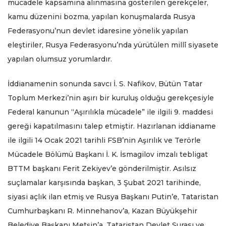
mücadele kapsamına alınmasına gösterilen gerekçeler,
kamu düzenini bozma, yapılan konuşmalarda Rusya
Federasyonu’nun devlet idaresine yönelik yapılan
eleştiriler, Rusya Federasyonu’nda yürütülen millî siyasete
yapılan olumsuz yorumlardır.
İddianamenin sonunda savcı İ. S. Nafikov, Bütün Tatar
Toplum Merkezi’nin aşırı bir kuruluş olduğu gerekçesiyle
Federal kanunun “Aşırılıkla mücadele” ile ilgili 9. maddesi
gereği kapatılmasını talep etmiştir. Hazırlanan iddianame
ile ilgili 14 Ocak 2021 tarihli FSB’nin Aşırılık ve Terörle
Mücadele Bölümü Başkanı İ. K. İsmagilov imzalı tebligat
BTTM başkanı Ferit Zekiyev’e gönderilmiştir. Asılsız
suçlamalar karşısında başkan, 3 Şubat 2021 tarihinde,
siyasi açlık ilan etmiş ve Rusya Başkanı Putin’e, Tataristan
Cumhurbaşkanı R. Minnehanov’a, Kazan Büyükşehir
Belediye Başkanı Metşin’a, Tataristan Devlet Şurası ve