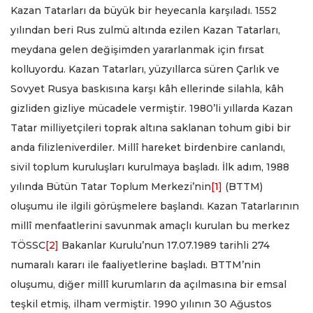
Kazan Tatarları da büyük bir heyecanla karşıladı. 1552
yılından beri Rus zulmü altında ezilen Kazan Tatarları,
meydana gelen değişimden yararlanmak için fırsat
kolluyordu. Kazan Tatarları, yüzyıllarca süren Çarlık ve
Sovyet Rusya baskısına karşı kâh ellerinde silahla, kâh
gizliden gizliye mücadele vermiştir. 1980’li yıllarda Kazan
Tatar milliyetçileri toprak altına saklanan tohum gibi bir
anda filizleniverdiler. Millî hareket birdenbire canlandı,
sivil toplum kuruluşları kurulmaya başladı. İlk adım, 1988
yılında Bütün Tatar Toplum Merkezi’nin
[1]
(BTTM)
oluşumu ile ilgili görüşmelere başlandı. Kazan Tatarlarının
millî menfaatlerini savunmak amaçlı kurulan bu merkez
TÖSSC
[2]
Bakanlar Kurulu’nun 17.07.1989 tarihli 274
numaralı kararı ile faaliyetlerine başladı. BTTM’nin
oluşumu, diğer millî kurumların da açılmasına bir emsal
teşkil etmiş, ilham vermiştir. 1990 yılının 30 Ağustos