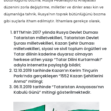
bütünlüğünü bozma, Rusya Federasyonu Anayasası
düzenini zorla değiştirme, milletler ve dinler arası kin ve
düşmanlığa tahrik, Rusya’nın toprak bütünlüğünü bozma
gibi suçlarla itham edilmiştir. İthamlara gerekçe olarak,
BTTM’nin 2017 yılında Rusya Devlet Duması
Tataristan milletvekilleri, Tataristan Devlet
Şurası milletvekilleri, Kazan Şehir Duması
milletvekilleri, siyasi ve sivil toplum örgütleri ve
Tatar dilinin kaderine duyarsız olmayan
herkese atfen yazıp “Tatar Dilini Kurtarmak!”
adıyla internette paylaştığı bildiri;
12.10.2019 tarihinde Kazan’ın Kerim Tinçurin
Parkı’nda gerçekleşen “1552 Kazan Şehitlerini
Anma” mitingi;
06.11.2019 tarihinde “Tataristan Anayasası’nın
Kabulü Günü” mitingi gösterilmektedir.