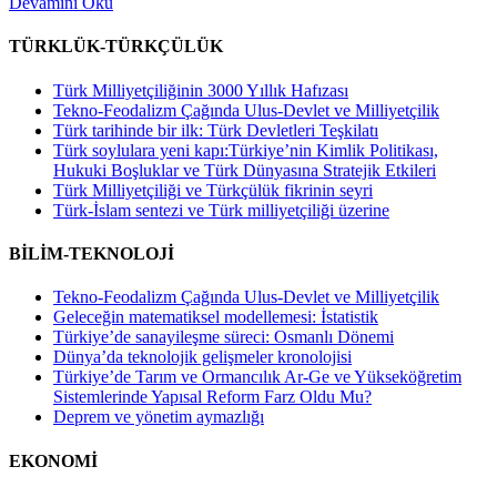
Devamını Oku
TÜRKLÜK-TÜRKÇÜLÜK
Türk Milliyetçiliğinin 3000 Yıllık Hafızası
Tekno-Feodalizm Çağında Ulus-Devlet ve Milliyetçilik
Türk tarihinde bir ilk: Türk Devletleri Teşkilatı
Türk soylulara yeni kapı:Türkiye’nin Kimlik Politikası,
Hukuki Boşluklar ve Türk Dünyasına Stratejik Etkileri
Türk Milliyetçiliği ve Türkçülük fikrinin seyri
Türk-İslam sentezi ve Türk milliyetçiliği üzerine
BİLİM-TEKNOLOJİ
Tekno-Feodalizm Çağında Ulus-Devlet ve Milliyetçilik
Geleceğin matematiksel modellemesi: İstatistik
Türkiye’de sanayileşme süreci: Osmanlı Dönemi
Dünya’da teknolojik gelişmeler kronolojisi
Türkiye’de Tarım ve Ormancılık Ar-Ge ve Yükseköğretim
Sistemlerinde Yapısal Reform Farz Oldu Mu?
Deprem ve yönetim aymazlığı
EKONOMİ