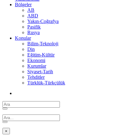
Bölgeler
AB
ABD
Yakın-Coğrafya
Pasifik
Rusya
Konular
Bilim-Teknoloji
Din
Eğitim-Kültür
Ekonomi
Kurumlar
Siyaset-Tarih
Tehditler
Türklük-Türkçülük
×