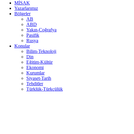
MİSAK
Yazarlarımız
Bölgeler
AB
ABD
Yakın-Coğrafya
Pasifik
Rusya
Konular
Bilim-Teknoloji
Din
Eğitim-Kültür
Ekonomi
Kurumlar
Siyaset-Tarih
Tehditler
Türklük-Türkçülük