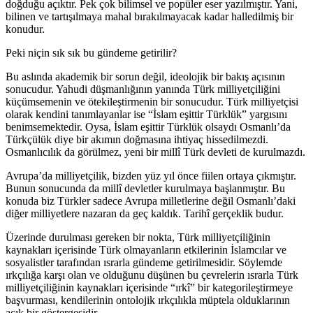
doğduğu açıktır. Pek çok bilimsel ve popüler eser yazılmıştır. Yani,
bilinen ve tartışılmaya mahal bırakılmayacak kadar halledilmiş bir
konudur.
Peki niçin sık sık bu gündeme getirilir?
Bu aslında akademik bir sorun değil, ideolojik bir bakış açısının
sonucudur. Yahudi düşmanlığının yanında Türk milliyetçiliğini
küçümsemenin ve ötekileştirmenin bir sonucudur. Türk milliyetçisi
olarak kendini tanımlayanlar ise “İslam eşittir Türklük” yargısını
benimsemektedir. Oysa, İslam eşittir Türklük olsaydı Osmanlı’da
Türkçülük diye bir akımın doğmasına ihtiyaç hissedilmezdi.
Osmanlıcılık da görülmez, yeni bir millî Türk devleti de kurulmazdı.
Avrupa’da milliyetçilik, bizden yüz yıl önce fiilen ortaya çıkmıştır.
Bunun sonucunda da millî devletler kurulmaya başlanmıştır. Bu
konuda biz Türkler sadece Avrupa milletlerine değil Osmanlı’daki
diğer milliyetlere nazaran da geç kaldık. Tarihî gerçeklik budur.
Üzerinde durulması gereken bir nokta, Türk milliyetçiliğinin
kaynakları içerisinde Türk olmayanların etkilerinin İslamcılar ve
sosyalistler tarafından ısrarla gündeme getirilmesidir. Söylemde
ırkçılığa karşı olan ve olduğunu düşünen bu çevrelerin ısrarla Türk
milliyetçiliğinin kaynakları içerisinde “ırkî” bir kategorileştirmeye
başvurması, kendilerinin ontolojik ırkçılıkla müptela olduklarının
açık bir göstergesidir.