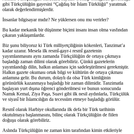
gibi Türkçülüğün gayesini “Çağdaş bir İslam Türklüğü” yaratmak
olarak değerlendirmişlerdir.
İnsanlar bilgisayar mıdır? Ne yüklersen onu mu verirler?
Bu kadar mekanik bir düşünme biçimi insanı insan olma vasfından
çıkaran yaklaşımlardır.
Biz şunu biliyoruz ki Türk milliyetçiliğinin kökenleri, Tanzimat’a
kadar uzanır. Mesela ilk resmî-gayr-i resmî gazetenin
yayımlanmasını aynı zamanda Türkçülüğün de ortaya çıkmaya
başladığı zaman dilimi olarak görebiliriz. Çünkü gazetelerin
yayımlandığı dilin, halkın anlaması için sadeleştirilmesi gerekmiştir.
Halkın gazete okuması ortak bilgi ve kültürün de ortaya çıkması
anlamına gelir. Bu durum, dolaylı da olsa Türk kimliğinin
görünürlük kazanmaya başladığı bir zaman dilimidir. Tanzimatla
başlayan yurt dışına öğrenci gönderilmesi ve bunun sonucunda
Namık Kemal, Ziya Paşa, Suavi gibi ilk nesil aydınlarla, Türkçülük
ve siyasî bir İslamcılığın da tecessüm etmeye başladığı görülür.
Resmî olarak Harbiye okullarında ilk defa bir Türk tarihinin
okutulmaya başlanmasını, bilinç olarak Türkçülüğün de fiilen
doğuşu olarak görebiliriz.
Aslında Türkçülüğün ne zaman kim tarafından kimin etkileriyle