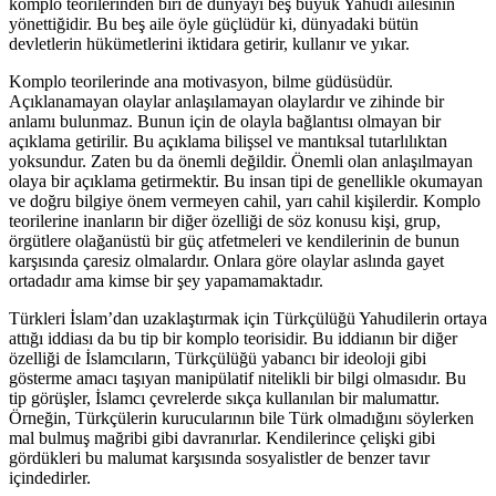
komplo teorilerinden biri de dünyayı beş büyük Yahudi ailesinin
yönettiğidir. Bu beş aile öyle güçlüdür ki, dünyadaki bütün
devletlerin hükümetlerini iktidara getirir, kullanır ve yıkar.
Komplo teorilerinde ana motivasyon, bilme güdüsüdür.
Açıklanamayan olaylar anlaşılamayan olaylardır ve zihinde bir
anlamı bulunmaz. Bunun için de olayla bağlantısı olmayan bir
açıklama getirilir. Bu açıklama bilişsel ve mantıksal tutarlılıktan
yoksundur. Zaten bu da önemli değildir. Önemli olan anlaşılmayan
olaya bir açıklama getirmektir. Bu insan tipi de genellikle okumayan
ve doğru bilgiye önem vermeyen cahil, yarı cahil kişilerdir. Komplo
teorilerine inanların bir diğer özelliği de söz konusu kişi, grup,
örgütlere olağanüstü bir güç atfetmeleri ve kendilerinin de bunun
karşısında çaresiz olmalardır. Onlara göre olaylar aslında gayet
ortadadır ama kimse bir şey yapamamaktadır.
Türkleri İslam’dan uzaklaştırmak için Türkçülüğü Yahudilerin ortaya
attığı iddiası da bu tip bir komplo teorisidir. Bu iddianın bir diğer
özelliği de İslamcıların, Türkçülüğü yabancı bir ideoloji gibi
gösterme amacı taşıyan manipülatif nitelikli bir bilgi olmasıdır. Bu
tip görüşler, İslamcı çevrelerde sıkça kullanılan bir malumattır.
Örneğin, Türkçülerin kurucularının bile Türk olmadığını söylerken
mal bulmuş mağribi gibi davranırlar. Kendilerince çelişki gibi
gördükleri bu malumat karşısında sosyalistler de benzer tavır
içindedirler.