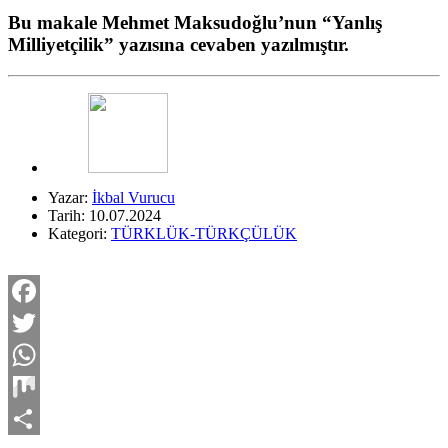
Bu makale Mehmet Maksudoğlu’nun “Yanlış
Milliyetçilik” yazısına cevaben yazılmıştır.
Yazar:
İkbal Vurucu
Tarih: 10.07.2024
Kategori:
TÜRKLÜK-TÜRKÇÜLÜK
Facebook
Twitter
WhatsApp
Mix