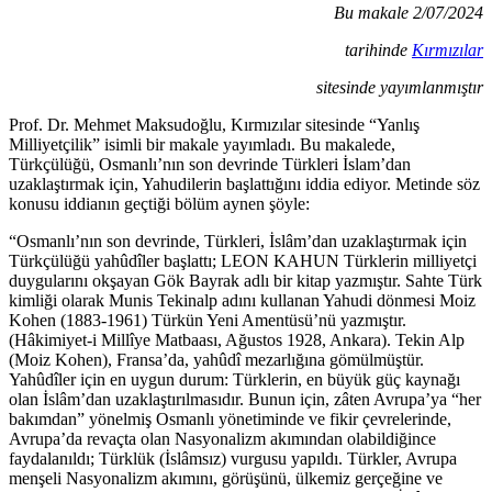
Share
Bu makale 2/07/2024
tarihinde
Kırmızılar
sitesinde yayımlanmıştır
Prof. Dr. Mehmet Maksudoğlu, Kırmızılar sitesinde “Yanlış
Milliyetçilik” isimli bir makale yayımladı. Bu makalede,
Türkçülüğü, Osmanlı’nın son devrinde Türkleri İslam’dan
uzaklaştırmak için, Yahudilerin başlattığını iddia ediyor. Metinde söz
konusu iddianın geçtiği bölüm aynen şöyle:
“Osmanlı’nın son devrinde, Türkleri, İslâm’dan uzaklaştırmak için
Türkçülüğü yahûdîler başlattı; LEON KAHUN Türklerin milliyetçi
duygularını okşayan Gök Bayrak adlı bir kitap yazmıştır. Sahte Türk
kimliği olarak Munis Tekinalp adını kullanan Yahudi dönmesi Moiz
Kohen (1883-1961) Türkün Yeni Amentüsü’nü yazmıştır.
(Hâkimiyet-i Millîye Matbaası, Ağustos 1928, Ankara). Tekin Alp
(Moiz Kohen), Fransa’da, yahûdî mezarlığına gömülmüştür.
Yahûdîler için en uygun durum: Türklerin, en büyük güç kaynağı
olan İslâm’dan uzaklaştırılmasıdır. Bunun için, zâten Avrupa’ya “her
bakımdan” yönelmiş Osmanlı yönetiminde ve fikir çevrelerinde,
Avrupa’da revaçta olan Nasyonalizm akımından olabildiğince
faydalanıldı; Türklük (İslâmsız) vurgusu yapıldı. Türkler, Avrupa
menşeli Nasyonalizm akımını, görüşünü, ülkemiz gerçeğine ve