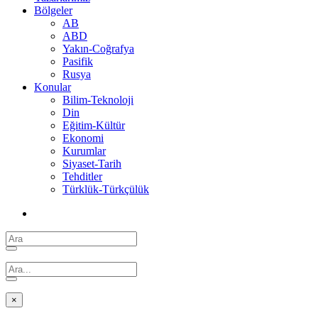
Bölgeler
AB
ABD
Yakın-Coğrafya
Pasifik
Rusya
Konular
Bilim-Teknoloji
Din
Eğitim-Kültür
Ekonomi
Kurumlar
Siyaset-Tarih
Tehditler
Türklük-Türkçülük
×