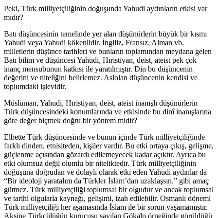
Peki, Türk milliyetçiliğinin doğuşunda Yahudi aydınların etkisi var
mıdır?
Batı düşüncesinin temelinde yer alan düşünürlerin büyük bir kısmı
Yahudi veya Yahudi kökenlidir. İngiliz, Fransız, Alman vb.
milletlerin düşünce tarihleri ve bunların toplamından meydana gelen
Batı bilim ve düşüncesi Yahudi, Hıristiyan, deist, ateist pek çok
inanç mensubunun katkısı ile yaratılmıştır. Din bu düşüncenin
değerini ve niteliğini belirlemez. Aslolan düşüncenin kendisi ve
toplumdaki işlevidir.
Müslüman, Yahudi, Hıristiyan, deist, ateist inanışlı düşünürlerin
Türk düşüncesindeki konumlarında ve etkisinde bu dinî inanışlarına
göre değer biçmek doğru bir yöntem midir?
Elbette Türk düşüncesinde ve bunun içinde Türk milliyetçiliğinde
farklı dinden, etnisiteden, kişiler vardır. Bu etki ortaya çıkış, gelişme,
güçlenme açısından gözardı edilemeyecek kadar açıktır. Ayrıca bu
etki olumsuz değil olumlu bir niteliktedir. Türk milliyetçiliğinin
doğuşuna doğrudan ve dolaylı olarak etki eden Yahudi aydınlar da
“Bir ideoloji yaratalım da Türkler İslam’dan uzaklaşsın.” gibi amaç
gütmez. Türk milliyetçiliği toplumsal bir olgudur ve ancak toplumsal
ve tarihi olgularla kaynağı, gelişimi, izah edilebilir. Osmanlı dönemi
Türk milliyetçiliği her aşamasında İslam ile bir sorun yaşamamıştır.
Aksine Türkçülüğün kurucusu sayılan Gökalp örneğinde görüldüğü