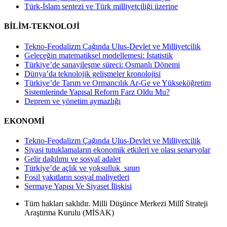
Türk-İslam sentezi ve Türk milliyetçiliği üzerine
BİLİM-TEKNOLOJİ
Tekno-Feodalizm Çağında Ulus-Devlet ve Milliyetçilik
Geleceğin matematiksel modellemesi: İstatistik
Türkiye’de sanayileşme süreci: Osmanlı Dönemi
Dünya’da teknolojik gelişmeler kronolojisi
Türkiye’de Tarım ve Ormancılık Ar-Ge ve Yükseköğretim
Sistemlerinde Yapısal Reform Farz Oldu Mu?
Deprem ve yönetim aymazlığı
EKONOMİ
Tekno-Feodalizm Çağında Ulus-Devlet ve Milliyetçilik
Siyasi tutuklamaların ekonomik etkileri ve olası senaryolar
Gelir dağılımı ve sosyal adalet
Türkiye’de açlık ve yoksulluk sınırı
Fosil yakıtların sosyal maliyetleri
Sermaye Yapısı Ve Siyaset İlişkisi
Tüm hakları saklıdır. Milli Düşünce Merkezi Millî Strateji
Araştırma Kurulu (MİSAK)