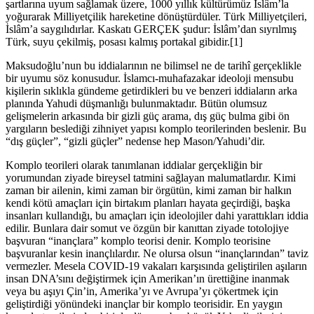
şartlarına uyum sağlamak üzere, 1000 yıllık kültürümüz İslâm’la
yoğurarak Milliyetçilik hareketine dönüştürdüler. Türk Milliyetçileri,
İslâm’a saygılıdırlar. Kaskatı GERÇEK şudur: İslâm’dan sıyrılmış
Türk, suyu çekilmiş, posası kalmış portakal gibidir.[1]
Maksudoğlu’nun bu iddialarının ne bilimsel ne de tarihî gerçeklikle
bir uyumu söz konusudur. İslamcı-muhafazakar ideoloji mensubu
kişilerin sıklıkla gündeme getirdikleri bu ve benzeri iddiaların arka
planında Yahudi düşmanlığı bulunmaktadır. Bütün olumsuz
gelişmelerin arkasında bir gizli güç arama, dış güç bulma gibi ön
yargıların beslediği zihniyet yapısı komplo teorilerinden beslenir. Bu
“dış güçler”, “gizli güçler” nedense hep Mason/Yahudi’dir.
Komplo teorileri olarak tanımlanan iddialar gerçekliğin bir
yorumundan ziyade bireysel tatmini sağlayan malumatlardır. Kimi
zaman bir ailenin, kimi zaman bir örgütün, kimi zaman bir halkın
kendi kötü amaçları için birtakım planları hayata geçirdiği, başka
insanları kullandığı, bu amaçları için ideolojiler dahi yarattıkları iddia
edilir. Bunlara dair somut ve özgün bir kanıttan ziyade totolojiye
başvuran “inançlara” komplo teorisi denir. Komplo teorisine
başvuranlar kesin inançlılardır. Ne olursa olsun “inançlarından” taviz
vermezler. Mesela COVID-19 vakaları karşısında geliştirilen aşıların
insan DNA’sını değiştirmek için Amerikan’ın ürettiğine inanmak
veya bu aşıyı Çin’in, Amerika’yı ve Avrupa’yı çökertmek için
geliştirdiği yönündeki inançlar bir komplo teorisidir. En yaygın