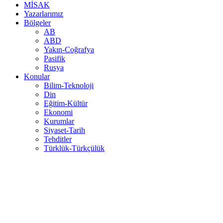
MİSAK
Yazarlarımız
Bölgeler
AB
ABD
Yakın-Coğrafya
Pasifik
Rusya
Konular
Bilim-Teknoloji
Din
Eğitim-Kültür
Ekonomi
Kurumlar
Siyaset-Tarih
Tehditler
Türklük-Türkçülük