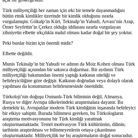
Türk milliyetçiliği her zaman için ırki bir temele dayanmadığını
bütün etnik kimlikler üzerinde bir kimlik olduğunu ısrarla
vurgulamıştır. Gökalp’in Kürt, Tekinalp’in Yahudi, Arvasi’nin Arap,
Ömer Seyfettin’in Çerkez olduğu iddiasını ısrarla vurgulayan
zihniyetin elbette ırkçılıkla malul olması kadar doğal bir şey yoktur.
Peki bunlar bizim için önemli midir?
Elbette değildir.
Munis Tekinalp’in bir Yahudi ve adının da Moiz Kohen olması Türk
milliyetçiliği açısından bir sakınca doğurmaz. Bir aydının Türk
milliyetçiliği bakımından önemi yaptığı katkının niteliği ve
belirleyiciliğine göre değişir. Katkının doğrudan veya dolaylı olarak
yapılması da konumunun belirlenmesinde önemlidir.
Türkoloji’nin doğuşu Osmanlı-Türk biliminin değil, Almanya,
Rusya ve diğer Avrupa ülkelerindeki araştırmalara dayanır. Bu
demektir ki, Avrupalılar modern Türk kimliğinin inşasında belirleyici
bir etkiye sahiptir. Burada bilinmesi gereken, bu Türkologların
araştırma motivasyonunu bir Türk kimliği yaratmak
oluşturmamaktadır. Temel motivasyon Türk kültürünün, dilinin,
tarihinin araştırılması ve bilinmeyenlerin ortaya çıkarılması
oluşturmaktadır. Milliyetçilik ise bu araştırmaların doğal sonucudur.