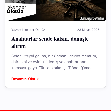
Yazar: İskender Öksüz
23 Mayıs 2026
Anahtarlar sende kalsın, dönüşte
alırım
Selanik’teydi galiba, bir Osmanlı devlet memuru,
dairesini ve evini kilitlemiş ve anahtarlarını
komşusu gayrı-Türk’e bırakmış. “Döndüğümde
senden alırım.” demiş. O anahtarlar şimdi
Devamını Oku ➔
nerededir, o ev...