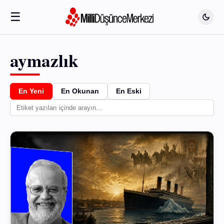
☰
aymazlık
En Yeni
En Okunan
En Eski