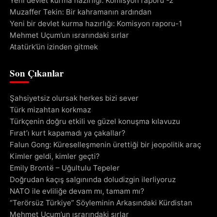
Yeni devlet kurma hazırlığı: Komisyon raporu -2
Muzaffer Tekin: Bir kahramanın ardından
Yeni bir devlet kurma hazırlığı: Komisyon raporu-1
Mehmet Uçum’un ısrarındaki sırlar
Atatürk’ün izinden gitmek
Son Çıkanlar
Şahsiyetsiz olursak herkes bizi sever
Türk mizahtan korkmaz
Türkçenin doğru etkili ve güzel konuşma kılavuzu
Fırat’ı kurt kapamadı ya çakallar?
Falun Gong: Küreselleşmenin ürettiği bir jeopolitik araç
Kimler geldi, kimler geçti?
Emily Brontë – Uğultulu Tepeler
Doğrudan kaçış salgınında doludizgin ilerliyoruz
NATO ile evliliğe devam mı, tamam mı?
“Terörsüz Türkiye” Söyleminin Arkasındaki Kürdistan
Mehmet Uçum’un ısrarındaki sırlar