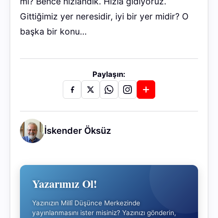
mı? Bence hızlandık. Hızla gidiyoruz.
Gittiğimiz yer neresidir, iyi bir yer midir? O
başka bir konu…
Paylaşın:
İskender Öksüz
Yazarımız Ol!
Yazınızın Millî Düşünce Merkezinde
yayınlanmasını ister misiniz? Yazınızı gönderin,