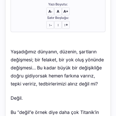
Yazı Boyutu:
A-
A
A+
Satır Boşluğu:
↕︎-
↕︎
↕︎+
Yaşadığımız dünyanın, düzenin, şartların
değişmesi; bir felaket, bir yok oluş yönünde
değişmesi… Bu kadar büyük bir değişikliğe
doğru gidiyorsak hemen farkına varırız,
tepki veririz, tedbirlerimizi alırız değil mi?
Değil.
Bu “değil”e örnek diye daha çok Titanik’in