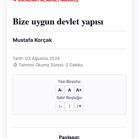
Bize uygun devlet yapısı
Mustafa Korçak
Tarih: 03 Ağustos 2024
Tahmini Okuma Süresi: 0 Dakika
Yazı Boyutu:
A-
A
A+
Satır Boşluğu:
↕︎-
↕︎
↕︎+
Paylaşın: