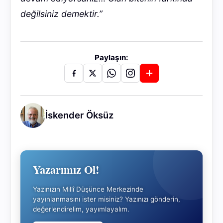
değilsiniz demektir.”
Paylaşın:
İskender Öksüz
Yazarımız Ol!
Yazınızın Millî Düşünce Merkezinde
yayınlanmasını ister misiniz? Yazınızı gönderin,
değerlendirelim, yayımlayalım.