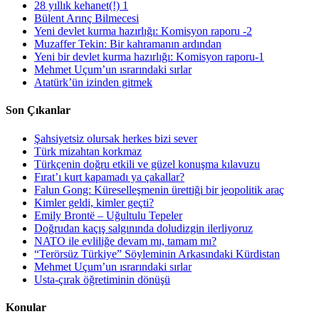
28 yıllık kehanet(!) 1
Bülent Arınç Bilmecesi
Yeni devlet kurma hazırlığı: Komisyon raporu -2
Muzaffer Tekin: Bir kahramanın ardından
Yeni bir devlet kurma hazırlığı: Komisyon raporu-1
Mehmet Uçum’un ısrarındaki sırlar
Atatürk’ün izinden gitmek
Son Çıkanlar
Şahsiyetsiz olursak herkes bizi sever
Türk mizahtan korkmaz
Türkçenin doğru etkili ve güzel konuşma kılavuzu
Fırat’ı kurt kapamadı ya çakallar?
Falun Gong: Küreselleşmenin ürettiği bir jeopolitik araç
Kimler geldi, kimler geçti?
Emily Brontë – Uğultulu Tepeler
Doğrudan kaçış salgınında doludizgin ilerliyoruz
NATO ile evliliğe devam mı, tamam mı?
“Terörsüz Türkiye” Söyleminin Arkasındaki Kürdistan
Mehmet Uçum’un ısrarındaki sırlar
Usta-çırak öğretiminin dönüşü
Konular