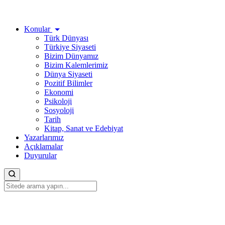
Konular
Türk Dünyası
Türkiye Siyaseti
Bizim Dünyamız
Bizim Kalemlerimiz
Dünya Siyaseti
Pozitif Bilimler
Ekonomi
Psikoloji
Sosyoloji
Tarih
Kitap, Sanat ve Edebiyat
Yazarlarımız
Açıklamalar
Duyurular