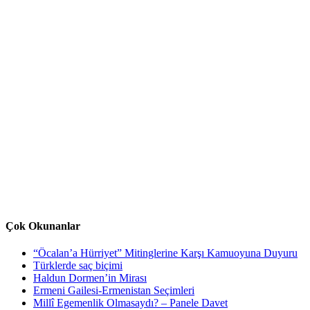
Çok Okunanlar
“Öcalan’a Hürriyet” Mitinglerine Karşı Kamuoyuna Duyuru
Türklerde saç biçimi
Haldun Dormen’in Mirası
Ermeni Gailesi-Ermenistan Seçimleri
Millî Egemenlik Olmasaydı? – Panele Davet