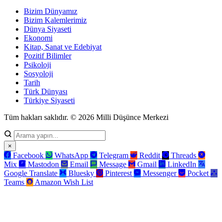
Bizim Dünyamız
Bizim Kalemlerimiz
Dünya Siyaseti
Ekonomi
Kitap, Sanat ve Edebiyat
Pozitif Bilimler
Psikoloji
Sosyoloji
Tarih
Türk Dünyası
Türkiye Siyaseti
Tüm hakları saklıdır. © 2026 Milli Düşünce Merkezi
×
Facebook
WhatsApp
Telegram
Reddit
Threads
Mix
Mastodon
Email
Message
Gmail
LinkedIn
Google Translate
Bluesky
Pinterest
Messenger
Pocket
Teams
Amazon Wish List