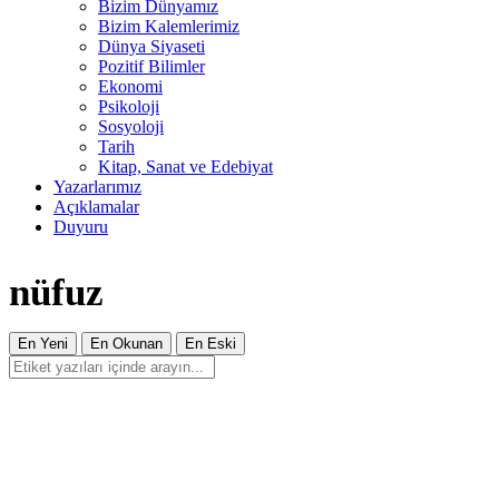
Bizim Dünyamız
Bizim Kalemlerimiz
Dünya Siyaseti
Pozitif Bilimler
Ekonomi
Psikoloji
Sosyoloji
Tarih
Kitap, Sanat ve Edebiyat
Yazarlarımız
Açıklamalar
Duyuru
nüfuz
En Yeni
En Okunan
En Eski