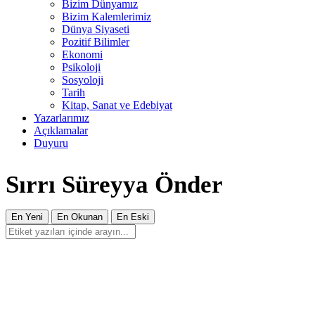
Bizim Dünyamız
Bizim Kalemlerimiz
Dünya Siyaseti
Pozitif Bilimler
Ekonomi
Psikoloji
Sosyoloji
Tarih
Kitap, Sanat ve Edebiyat
Yazarlarımız
Açıklamalar
Duyuru
Sırrı Süreyya Önder
En Yeni
En Okunan
En Eski