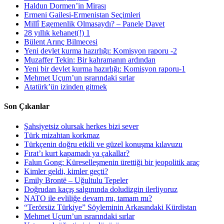
Haldun Dormen’in Mirası
Ermeni Gailesi-Ermenistan Seçimleri
Millî Egemenlik Olmasaydı? – Panele Davet
28 yıllık kehanet(!) 1
Bülent Arınç Bilmecesi
Yeni devlet kurma hazırlığı: Komisyon raporu -2
Muzaffer Tekin: Bir kahramanın ardından
Yeni bir devlet kurma hazırlığı: Komisyon raporu-1
Mehmet Uçum’un ısrarındaki sırlar
Atatürk’ün izinden gitmek
Son Çıkanlar
Şahsiyetsiz olursak herkes bizi sever
Türk mizahtan korkmaz
Türkçenin doğru etkili ve güzel konuşma kılavuzu
Fırat’ı kurt kapamadı ya çakallar?
Falun Gong: Küreselleşmenin ürettiği bir jeopolitik araç
Kimler geldi, kimler geçti?
Emily Brontë – Uğultulu Tepeler
Doğrudan kaçış salgınında doludizgin ilerliyoruz
NATO ile evliliğe devam mı, tamam mı?
“Terörsüz Türkiye” Söyleminin Arkasındaki Kürdistan
Mehmet Uçum’un ısrarındaki sırlar