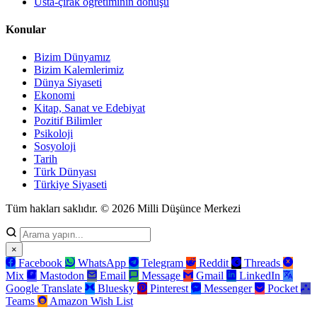
Usta-çırak öğretiminin dönüşü
Konular
Bizim Dünyamız
Bizim Kalemlerimiz
Dünya Siyaseti
Ekonomi
Kitap, Sanat ve Edebiyat
Pozitif Bilimler
Psikoloji
Sosyoloji
Tarih
Türk Dünyası
Türkiye Siyaseti
Tüm hakları saklıdır. © 2026 Milli Düşünce Merkezi
×
Facebook
WhatsApp
Telegram
Reddit
Threads
Mix
Mastodon
Email
Message
Gmail
LinkedIn
Google Translate
Bluesky
Pinterest
Messenger
Pocket
Teams
Amazon Wish List