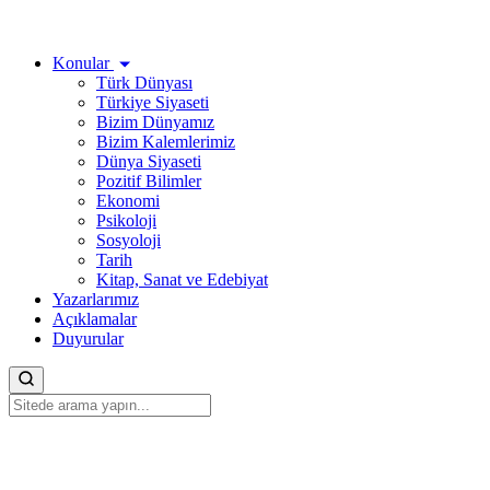
Konular
Türk Dünyası
Türkiye Siyaseti
Bizim Dünyamız
Bizim Kalemlerimiz
Dünya Siyaseti
Pozitif Bilimler
Ekonomi
Psikoloji
Sosyoloji
Tarih
Kitap, Sanat ve Edebiyat
Yazarlarımız
Açıklamalar
Duyurular