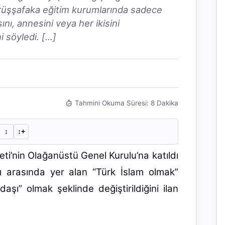
arüşşafaka eğitim kurumlarında sadece
nı, annesini veya her ikisini
 söyledi. […]
Tahmini Okuma Süresi: 8 Dakika
↕︎
↕︎+
i’nin Olağanüstü Genel Kurulu’na katıldı
ı arasında yer alan “Türk İslam olmak”
aşı” olmak şeklinde değiştirildiğini ilan