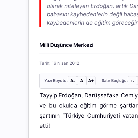
olarak niteleyen Erdoğan, artık D
babasını kaybedenlerin değil babası
kaybedenlerin de eğitim göreceğini
Milli Düşünce Merkezi
Tarih: 16 Nisan 2012
Yazı Boyutu:
A-
A
A+
Satır Boşluğu:
↕︎-
Tayyip Erdoğan, Darüşşafaka Cemiyet
ve bu okulda eğitim görme şartlar
şartının “Türkiye Cumhuriyeti vatand
etti!