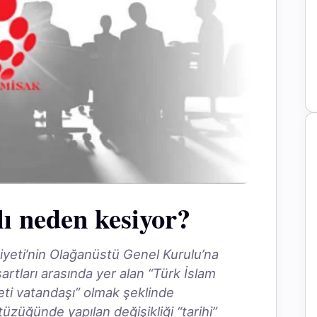
ı neden kesiyor?
yeti’nin Olağanüstü Genel Kurulu’na
artları arasında yer alan “Türk İslam
eti vatandaşı” olmak şeklinde
 tüzüğünde yapılan değişikliği “tarihi”