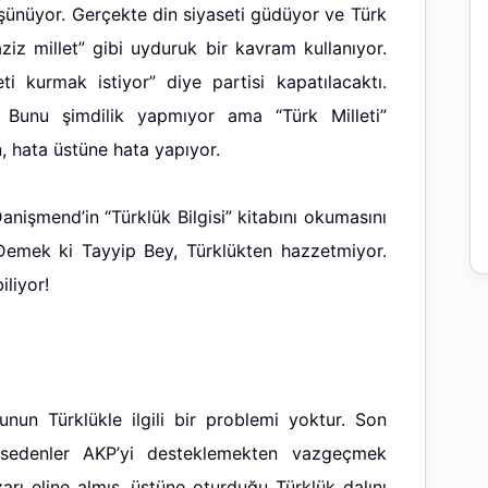
 düşünüyor. Gerçekte din siyaseti güdüyor ve Türk
aziz millet” gibi uyduruk bir kavram kullanıyor.
ti kurmak istiyor” diye partisi kapatılacaktı.
ı. Bunu şimdilik yapmıyor ama “Türk Milleti”
n, hata üstüne hata yapıyor.
anişmend’in “Türklük Bilgisi” kitabını okumasını
. Demek ki Tayyip Bey, Türklükten hazzetmiyor.
iliyor!
nun Türklükle ilgili bir problemi yoktur. Son
issedenler AKP’yi desteklemekten vazgeçmek
rı eline almış, üstüne oturduğu Türklük dalını