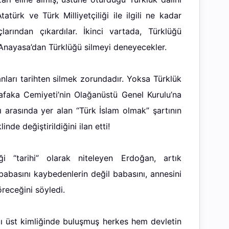
atürk ve Türk Milliyetçiliği ile ilgili ne kadar
arından çıkardılar. İkinci vartada, Türklüğü
 Anayasa’dan Türklüğü silmeyi deneyecekler.
nları tarihten silmek zorundadır. Yoksa Türklük
şafaka Cemiyeti’nin Olağanüstü Genel Kurulu’na
ı arasında yer alan “Türk İslam olmak” şartının
de değiştirildiğini ilan etti!
ği “tarihi” olarak niteleyen Erdoğan, artık
abasını kaybedenlerin değil babasını, annesini
öreceğini söyledi.
ı üst kimliğinde buluşmuş herkes hem devletin