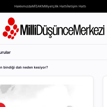
Hakkımızda
MİSAK
Milliyetçilik Hattı
İletişim Hattı
urular
n bindiği dalı neden kesiyor?