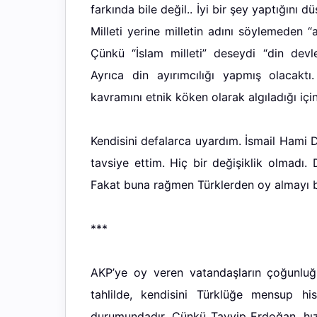
farkında bile değil.. İyi bir şey yaptığını
Milleti yerine milletin adını söylemeden “
Çünkü “İslam milleti” deseydi “din devle
Ayrıca din ayırımcılığı yapmış olacakt
kavramını etnik köken olarak algıladığı içi
Kendisini defalarca uyardım. İsmail Hami D
tavsiye ettim. Hiç bir değişiklik olmadı
Fakat buna rağmen Türklerden oy almayı b
***
AKP’ye oy veren vatandaşların çoğunluğu
tahlilde, kendisini Türklüğe mensup h
durumundadır. Çünkü Tayyip Erdoğan, hıza