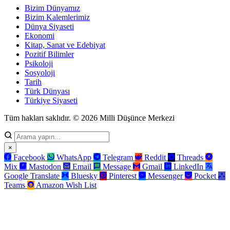
Bizim Dünyamız
Bizim Kalemlerimiz
Dünya Siyaseti
Ekonomi
Kitap, Sanat ve Edebiyat
Pozitif Bilimler
Psikoloji
Sosyoloji
Tarih
Türk Dünyası
Türkiye Siyaseti
Tüm hakları saklıdır. © 2026 Milli Düşünce Merkezi
×
Facebook
WhatsApp
Telegram
Reddit
Threads
Mix
Mastodon
Email
Message
Gmail
LinkedIn
Google Translate
Bluesky
Pinterest
Messenger
Pocket
Teams
Amazon Wish List