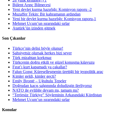
28 yıllık kehanet(!) 1
Bülent Arınç Bilmecesi
Yeni devlet kurma hazırlığı: Komisyon raporu -2
Muzaffer Tekin: Bir kahramanın ardından
Yeni bir devlet kurma hazırlığı: Komisyon raporu-1
Mehmet Uçum’un ısrarındaki sırlar
Atatürk’ün izinden gitmek
Son Çıkanlar
Türkçe’nin delisi böyle olunur!
Şahsiyetsiz olursak herkes bizi sever
Türk mizahtan korkmaz
Türkçenin doğru etkili ve güzel konuşma kılavuzu
Fırat’ı kurt kapamadı ya çakallar?
Falun Gong: Küreselleşmenin ürettiği bir jeopolitik araç
Kimler geldi, kimler geçti?
Emily Brontë – Uğultulu Tepeler
Doğrudan kaçış salgınında doludizgin ilerliyoruz
NATO ile evliliğe devam mı, tamam mı?
“Terörsüz Türkiye” Söyleminin Arkasındaki Kürdistan
Mehmet Uçum’un ısrarındaki sırlar
Konular