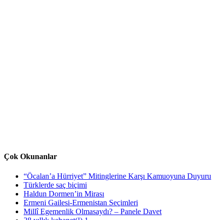
Çok Okunanlar
“Öcalan’a Hürriyet” Mitinglerine Karşı Kamuoyuna Duyuru
Türklerde saç biçimi
Haldun Dormen’in Mirası
Ermeni Gailesi-Ermenistan Seçimleri
Millî Egemenlik Olmasaydı? – Panele Davet