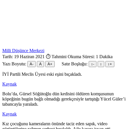
Milli Düşünce Merkezi
Tarih: 19 Haziran 2021
⏱ Tahmini Okuma Süresi: 1 Dakika
Yazı Boyutu:
Satır Boşluğu:
A-
A
A+
↕︎-
↕︎
↕︎+
İYİ Partili Meclis Üyesi eski eşini bıçakladı.
Kaynak
Bolu’da, Gürsel Söğütoğlu dün kedisini öldüren komşusunun
köpeğinin bugün bağlı olmadığı gerekçesiyle tartıştığı Yücel Güler’i
tabancayla yaraladı.
Kaynak
Kız çocuğunu kameraların önünde taciz eden sapık, video
görüntülerine rağmen serbest bırakıldı. Aile karara isyan etti.