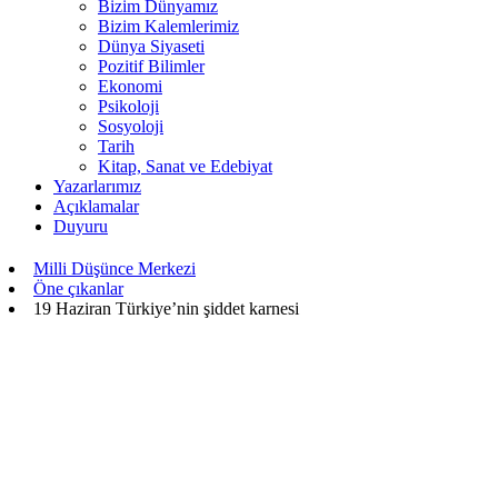
Bizim Dünyamız
Bizim Kalemlerimiz
Dünya Siyaseti
Pozitif Bilimler
Ekonomi
Psikoloji
Sosyoloji
Tarih
Kitap, Sanat ve Edebiyat
Yazarlarımız
Açıklamalar
Duyuru
Milli Düşünce Merkezi
Öne çıkanlar
19 Haziran Türkiye’nin şiddet karnesi