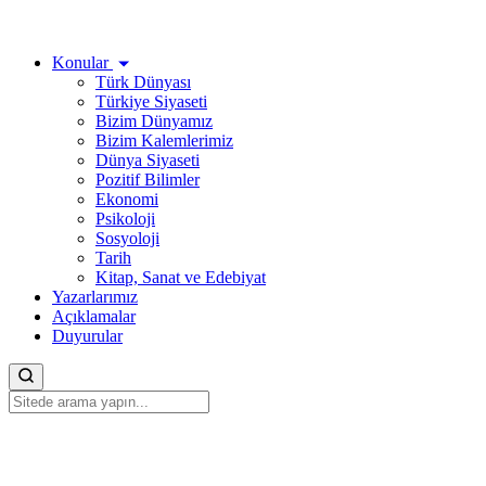
Konular
Türk Dünyası
Türkiye Siyaseti
Bizim Dünyamız
Bizim Kalemlerimiz
Dünya Siyaseti
Pozitif Bilimler
Ekonomi
Psikoloji
Sosyoloji
Tarih
Kitap, Sanat ve Edebiyat
Yazarlarımız
Açıklamalar
Duyurular