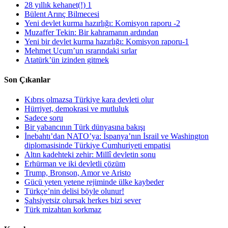
28 yıllık kehanet(!) 1
Bülent Arınç Bilmecesi
Yeni devlet kurma hazırlığı: Komisyon raporu -2
Muzaffer Tekin: Bir kahramanın ardından
Yeni bir devlet kurma hazırlığı: Komisyon raporu-1
Mehmet Uçum’un ısrarındaki sırlar
Atatürk’ün izinden gitmek
Son Çıkanlar
Kıbrıs olmazsa Türkiye kara devleti olur
Hürriyet, demokrasi ve mutluluk
Sadece soru
Bir yabancının Türk dünyasına bakışı
İnebahtı’dan NATO’ya: İspanya’nın İsrail ve Washington
diplomasisinde Türkiye Cumhuriyeti empatisi
Altın kadehteki zehir: Millî devletin sonu
Erhürman ve iki devletli çözüm
Trump, Bronson, Amor ve Aristo
Gücü yeten yetene rejiminde ülke kaybeder
Türkçe’nin delisi böyle olunur!
Şahsiyetsiz olursak herkes bizi sever
Türk mizahtan korkmaz