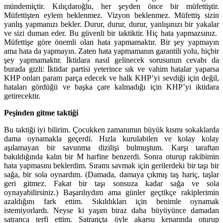
mündemiçtir. Kılıçdaroğlu, her şeyden önce bir müfettiştir.
Müfettişten eylem beklenmez. Vizyon beklenmez. Müfettiş sizin
yanlış yapmanızı bekler. Durur, durur, durur, yanlışınızı bir yakalar
ve sizi duman eder. Bu güvenli bir taktiktir. Hiç hata yapmazsınız.
Müfettişe göre önemli olan hata yapmamaktır. Bir şey yapmayın
ama hata da yapmayın. Zaten hata yapmamanın garantili yolu, hiçbir
şey yapmamaktır. İktidara nasıl gelinecek sorusunun cevabı da
burada gizli: İktidar partisi yeterince sık ve vahim hatalar yaparsa
KHP onları param parça edecek ve halk KHP’yi sevdiği için değil,
hataları gördüğü ve başka çare kalmadığı için KHP’yi iktidara
getirecektir.
Peşinden gitme taktiği
Bu taktiği iyi bilirim. Çocukken zamanımın büyük kısmı sokaklarda
dama oynamakla geçerdi. Hızla kurulabilen ve kolay kolay
aşılamayan bir savunma dizilişi bulmuştum. Karşı taraftan
bakıldığında kalın bir M harfine benzerdi. Sonra oturup rakibimin
hata yapmasını beklerdim. Sıramı savmak için gerilerdeki bir taşı bir
sağa, bir sola oynardım. (Damada, damaya çıkmış taş hariç, taşlar
geri gitmez. Fakat bir taşı sonsuza kadar sağa ve sola
oynayabilirsiniz.) Başarılıydım ama günler geçtikçe rakiplerimin
azaldığını fark ettim. Sıkıldıkları için benimle oynamak
istemiyorlardı. Neyse ki yaşım biraz daha büyüyünce damadan
satranca terfi ettim. Satrançta öyle akarsu kenarında oturup