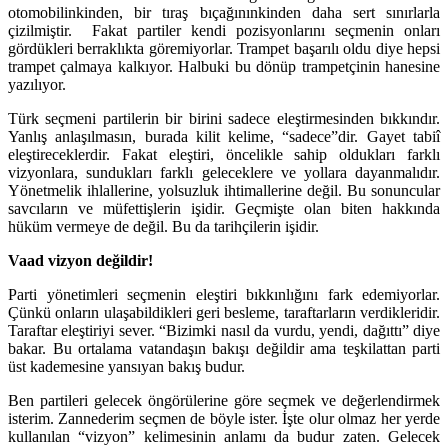
otomobilinkinden, bir tıraş bıçağınınkinden daha sert sınırlarla
çizilmiştir. Fakat partiler kendi pozisyonlarını seçmenin onları
gördükleri berraklıkta göremiyorlar. Trampet başarılı oldu diye hepsi
trampet çalmaya kalkıyor. Halbuki bu dönüp trampetçinin hanesine
yazılıyor.
Türk seçmeni partilerin bir birini sadece eleştirmesinden bıkkındır.
Yanlış anlaşılmasın, burada kilit kelime, “sadece”dir. Gayet tabiî
eleştireceklerdir. Fakat eleştiri, öncelikle sahip oldukları farklı
vizyonlara, sundukları farklı geleceklere ve yollara dayanmalıdır.
Yönetmelik ihlallerine, yolsuzluk ihtimallerine değil. Bu sonuncular
savcıların ve müfettişlerin işidir. Geçmişte olan biten hakkında
hüküm vermeye de değil. Bu da tarihçilerin işidir.
Vaad vizyon değildir!
Parti yönetimleri seçmenin eleştiri bıkkınlığını fark edemiyorlar.
Çünkü onların ulaşabildikleri geri besleme, taraftarların verdikleridir.
Taraftar eleştiriyi sever. “Bizimki nasıl da vurdu, yendi, dağıttı” diye
bakar. Bu ortalama vatandaşın bakışı değildir ama teşkilattan parti
üst kademesine yansıyan bakış budur.
Ben partileri gelecek öngörülerine göre seçmek ve değerlendirmek
isterim. Zannederim seçmen de böyle ister. İşte olur olmaz her yerde
kullanılan “vizyon” kelimesinin anlamı da budur zaten. Gelecek