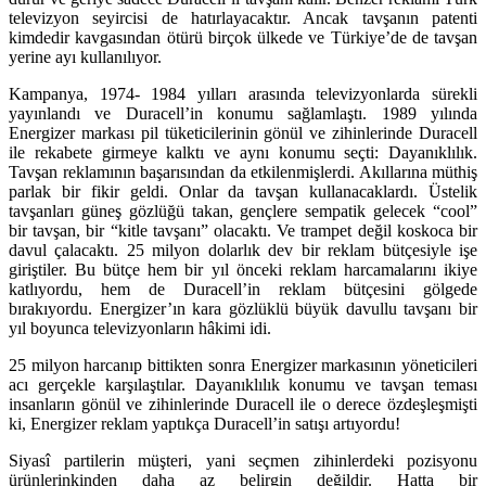
televizyon seyircisi de hatırlayacaktır. Ancak tavşanın patenti
kimdedir kavgasından ötürü birçok ülkede ve Türkiye’de de tavşan
yerine ayı kullanılıyor.
Kampanya, 1974- 1984 yılları arasında televizyonlarda sürekli
yayınlandı ve Duracell’in konumu sağlamlaştı. 1989 yılında
Energizer markası pil tüketicilerinin gönül ve zihinlerinde Duracell
ile rekabete girmeye kalktı ve aynı konumu seçti: Dayanıklılık.
Tavşan reklamının başarısından da etkilenmişlerdi. Akıllarına müthiş
parlak bir fikir geldi. Onlar da tavşan kullanacaklardı. Üstelik
tavşanları güneş gözlüğü takan, gençlere sempatik gelecek “cool”
bir tavşan, bir “kitle tavşanı” olacaktı. Ve trampet değil koskoca bir
davul çalacaktı. 25 milyon dolarlık dev bir reklam bütçesiyle işe
giriştiler. Bu bütçe hem bir yıl önceki reklam harcamalarını ikiye
katlıyordu, hem de Duracell’in reklam bütçesini gölgede
bırakıyordu. Energizer’ın kara gözlüklü büyük davullu tavşanı bir
yıl boyunca televizyonların hâkimi idi.
25 milyon harcanıp bittikten sonra Energizer markasının yöneticileri
acı gerçekle karşılaştılar. Dayanıklılık konumu ve tavşan teması
insanların gönül ve zihinlerinde Duracell ile o derece özdeşleşmişti
ki, Energizer reklam yaptıkça Duracell’in satışı artıyordu!
Siyasî partilerin müşteri, yani seçmen zihinlerdeki pozisyonu
ürünlerinkinden daha az belirgin değildir. Hatta bir