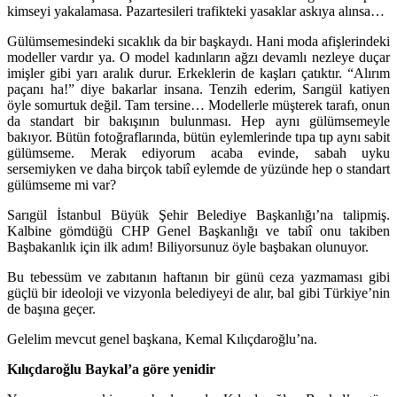
kimseyi yakalamasa. Pazartesileri trafikteki yasaklar askıya alınsa…
Gülümsemesindeki sıcaklık da bir başkaydı. Hani moda afişlerindeki
modeller vardır ya. O model kadınların ağzı devamlı nezleye duçar
imişler gibi yarı aralık durur. Erkeklerin de kaşları çatıktır. “Alırım
paçanı ha!” diye bakarlar insana. Tenzih ederim, Sarıgül katiyen
öyle somurtuk değil. Tam tersine… Modellerle müşterek tarafı, onun
da standart bir bakışının bulunması. Hep aynı gülümsemeyle
bakıyor. Bütün fotoğraflarında, bütün eylemlerinde tıpa tıp aynı sabit
gülümseme. Merak ediyorum acaba evinde, sabah uyku
sersemiyken ve daha birçok tabiî eylemde de yüzünde hep o standart
gülümseme mi var?
Sarıgül İstanbul Büyük Şehir Belediye Başkanlığı’na talipmiş.
Kalbine gömdüğü CHP Genel Başkanlığı ve tabiî onu takiben
Başbakanlık için ilk adım! Biliyorsunuz öyle başbakan olunuyor.
Bu tebessüm ve zabıtanın haftanın bir günü ceza yazmaması gibi
güçlü bir ideoloji ve vizyonla belediyeyi de alır, bal gibi Türkiye’nin
de başına geçer.
Gelelim mevcut genel başkana, Kemal Kılıçdaroğlu’na.
Kılıçdaroğlu Baykal’a göre yenidir