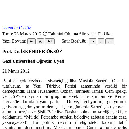
İskender Öksüz
Tarih: 23 Mayıs 2012
⏱ Tahmini Okuma Süresi: 11 Dakika
Yazı Boyutu:
Satır Boşluğu:
A-
A
A+
↕︎-
↕︎
↕︎+
Prof. Dr. İSKENDER ÖKSÜZ
Gazi Üniversitesi Öğretim Üyesi
21 Mayıs 2012
Beni en çok cezbeden siyasetçi galiba Mustafa Sarıgül. Ona ilk
tutuluşum, ta Yeni Türkiye Partisi zamanında verdiği bir
demeçtendir. Hani Hüsamettin Özkan, rahmetli İsmail Cem İpekçi
ve DSP’den ayrılan bir grup milletvekili ile kurulan ve Kemal
Derviş’le kurulamayan parti. Derviş, geliyorum, geliyorum,
geliyorum, gelmiyorum demişti. İşte o günlerde Sarıgül, bu yepyeni
atılımın hızıyla ve Şişli Belediye Başkanı olmanın verdiği yetkiyle
açıklamıştı: “Müjde! Perşembe günleri belediye zabıtası esnafa ceza
yazmayacak!” Bu politik devrim niteliğindeki kararın tabiî
uzantılarını düşünmüştüm: Meselâ mübarek Cuma günü de polis