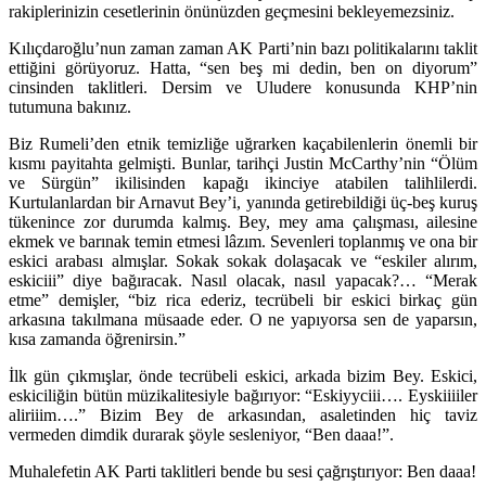
rakiplerinizin cesetlerinin önünüzden geçmesini bekleyemezsiniz.
Kılıçdaroğlu’nun zaman zaman AK Parti’nin bazı politikalarını taklit
ettiğini görüyoruz. Hatta, “sen beş mi dedin, ben on diyorum”
cinsinden taklitleri. Dersim ve Uludere konusunda KHP’nin
tutumuna bakınız.
Biz Rumeli’den etnik temizliğe uğrarken kaçabilenlerin önemli bir
kısmı payitahta gelmişti. Bunlar, tarihçi Justin McCarthy’nin “Ölüm
ve Sürgün” ikilisinden kapağı ikinciye atabilen talihlilerdi.
Kurtulanlardan bir Arnavut Bey’i, yanında getirebildiği üç-beş kuruş
tükenince zor durumda kalmış. Bey, mey ama çalışması, ailesine
ekmek ve barınak temin etmesi lâzım. Sevenleri toplanmış ve ona bir
eskici arabası almışlar. Sokak sokak dolaşacak ve “eskiler alırım,
eskiciii” diye bağıracak. Nasıl olacak, nasıl yapacak?… “Merak
etme” demişler, “biz rica ederiz, tecrübeli bir eskici birkaç gün
arkasına takılmana müsaade eder. O ne yapıyorsa sen de yaparsın,
kısa zamanda öğrenirsin.”
İlk gün çıkmışlar, önde tecrübeli eskici, arkada bizim Bey. Eskici,
eskiciliğin bütün müzikalitesiyle bağırıyor: “Eskiyyciii…. Eyskiiiiler
aliriiim….” Bizim Bey de arkasından, asaletinden hiç taviz
vermeden dimdik durarak şöyle sesleniyor, “Ben daaa!”.
Muhalefetin AK Parti taklitleri bende bu sesi çağrıştırıyor: Ben daaa!