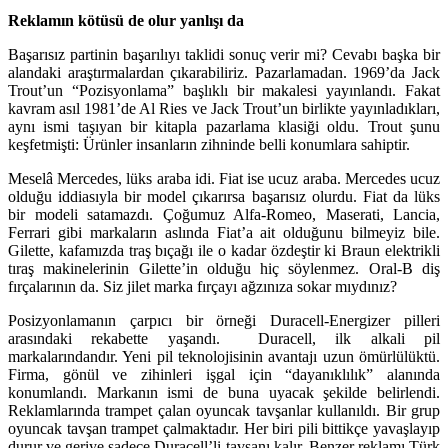
Reklamın kötüsü de olur yanlışı da
Başarısız partinin başarılıyı taklidi sonuç verir mi? Cevabı başka bir
alandaki araştırmalardan çıkarabiliriz. Pazarlamadan. 1969’da Jack
Trout’un “Pozisyonlama” başlıklı bir makalesi yayınlandı. Fakat
kavram asıl 1981’de Al Ries ve Jack Trout’un birlikte yayınladıkları,
aynı ismi taşıyan bir kitapla pazarlama klasiği oldu. Trout şunu
keşfetmişti: Ürünler insanların zihninde belli konumlara sahiptir.
Meselâ Mercedes, lüks araba idi. Fiat ise ucuz araba. Mercedes ucuz
olduğu iddiasıyla bir model çıkarırsa başarısız olurdu. Fiat da lüks
bir modeli satamazdı. Çoğumuz Alfa-Romeo, Maserati, Lancia,
Ferrari gibi markaların aslında Fiat’a ait olduğunu bilmeyiz bile.
Gilette, kafamızda traş bıçağı ile o kadar özdeştir ki Braun elektrikli
tıraş makinelerinin Gilette’in olduğu hiç söylenmez. Oral-B diş
fırçalarının da. Siz jilet marka fırçayı ağzınıza sokar mıydınız?
Posizyonlamanın çarpıcı bir örneği Duracell-Energizer pilleri
arasındaki rekabette yaşandı. Duracell, ilk alkali pil
markalarındandır. Yeni pil teknolojisinin avantajı uzun ömürlülüktü.
Firma, gönül ve zihinleri işgal için “dayanıklılık” alanında
konumlandı. Markanın ismi de buna uyacak şekilde belirlendi.
Reklamlarında trampet çalan oyuncak tavşanlar kullanıldı. Bir grup
oyuncak tavşan trampet çalmaktadır. Her biri pili bittikçe yavaşlayıp
durur ve geriye sadece Duracell’li tavşanı kalır. Benzer reklamı Türk