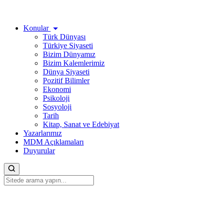
Konular
Türk Dünyası
Türkiye Siyaseti
Bizim Dünyamız
Bizim Kalemlerimiz
Dünya Siyaseti
Pozitif Bilimler
Ekonomi
Psikoloji
Sosyoloji
Tarih
Kitap, Sanat ve Edebiyat
Yazarlarımız
MDM Açıklamaları
Duyurular