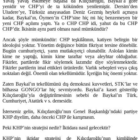
Yavaş yavaş eskimeye başlasa da Kılıçdaroğlu, Baykal’a göre
yenidir ve CHP’yi de ta kökünden yenilemiştir. Dersim’den
Uludere’ye, Türksüz anayasadan Deniz Gezmiş heykeli açmaya
kadar, Baykal’ın, Öymen’in CHP’sine hiç mi hiç benzemeyen bir
yeni CHP açılımı yaptı. Ya o CHP CHP idi, yahut da bu CHP
CHP’dir. İkisinin aynı parti olması nasıl mümkündür?
Ancak şöyle mümkündür: CHP teşkilâtının, katiyen belirgin bir
ideolojisi yoktur. Yönetim değişince bütün fikriyat tersine dönebilir.
Bugün cumhuriyetçi, yarın mutlakıyetçi olunabilir. Aslolan kimin
kime ne yaptığı, kimin kime taraftar veya aleyhtar olduğudur.
Fikirler, partilerde fikir söylemek lazımdır diye söylenmektedir.
Fikirler partilerin imal ettikleri ürünlerdir. Varlık sebepleri veya çıkış
noktaları değil. Önemli olan tekellümüdür. İçeriğin hiç önemi yoktur.
Zaten Baykal’ın tekellümünü dış demokrasi kuvvetleri, STK’lar ve
bilhassa GONGO’lar hiç sevmiyordu. Baykal’a kaset gösterilip
Kılıçdaroğlu’yla değiştirilmesinin sebebi de Baykal’ın Türk,
Cumhuriyet, Atatürk v s. demesidir.
İsterseniz gelin, Kılıçdaroğlu’nun Genel Başkanlığı’ndaki partiye
KHP diyelim, daha önceki CHP ile karışmasın.
Peki KHP’nin stratejisi nedir? İktidara nasıl gelecektir?
KHP’nin iktidar stratejisi de Kılıçdaroğlu’nun kimliğinde