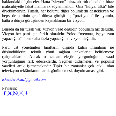
hakkındaki düşünceler. Hatta “vizyon” biraz abartılı olmalıdır, biraz
mahcubiyetle fakat inanılarak söylenmelidir. Ona “hülya, ülkü” bile
diyebilmeliyiz. Tutarlı, her bölümü diğer bölümlerin destekleyen ve
hepsi de partinin genel dünya görüşü ile, “pozisyonu” ile uyumlu,
hatta o dünya görüşünden kaynaklanan bir vizyon.
Burada da bir tuzak var. Vizyon vaad değildir, popülizm hiç değildir.
Vizyon her parti için farklı olmalıdır. Yoksa “memura, işçiye zam
yapacağım”, “ben daha fazla yapacağım” vizyon değildir.
Parti üst yönetimleri taraftarın dışında kalan insanların ne
düşündüklerini teknik yönü sağlam anketlerle belirlemeye
çalışmalılardır. Ancak o zaman eleştiri yorgunluğunu, vaad
yorgunluğunu fark edeceklerdir. Seçmen didişmeleri ve popülist
vaadleri artık işitmemektedir Tıpkı bir zamanlar çok etkili olan
televizyon reklâmlarının artık görülmemesi, duyulmaması gibi.
iskenderoksuz@gmail.com
Paylaşın: