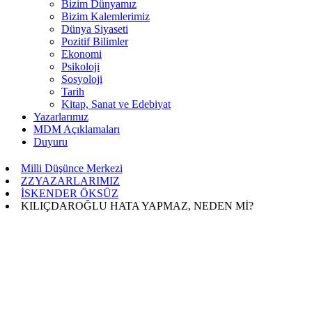
Bizim Dünyamız
Bizim Kalemlerimiz
Dünya Siyaseti
Pozitif Bilimler
Ekonomi
Psikoloji
Sosyoloji
Tarih
Kitap, Sanat ve Edebiyat
Yazarlarımız
MDM Açıklamaları
Duyuru
Milli Düşünce Merkezi
ZZYAZARLARIMIZ
İSKENDER ÖKSÜZ
KILIÇDAROĞLU HATA YAPMAZ, NEDEN Mİ?