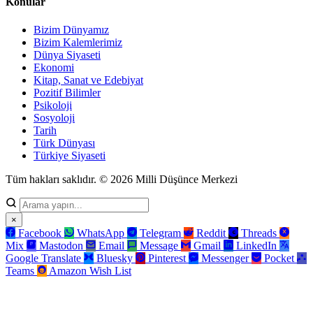
Konular
Bizim Dünyamız
Bizim Kalemlerimiz
Dünya Siyaseti
Ekonomi
Kitap, Sanat ve Edebiyat
Pozitif Bilimler
Psikoloji
Sosyoloji
Tarih
Türk Dünyası
Türkiye Siyaseti
Tüm hakları saklıdır. © 2026 Milli Düşünce Merkezi
×
Facebook
WhatsApp
Telegram
Reddit
Threads
Mix
Mastodon
Email
Message
Gmail
LinkedIn
Google Translate
Bluesky
Pinterest
Messenger
Pocket
Teams
Amazon Wish List