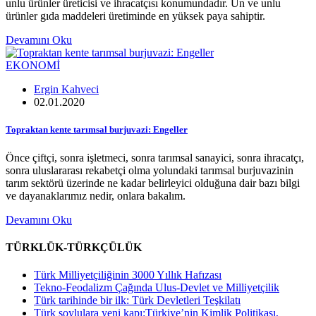
unlu ürünler üreticisi ve ihracatçısı konumundadır. Un ve unlu
ürünler gıda maddeleri üretiminde en yüksek paya sahiptir.
Devamını Oku
EKONOMİ
Ergin Kahveci
02.01.2020
Topraktan kente tarımsal burjuvazi: Engeller
Önce çiftçi, sonra işletmeci, sonra tarımsal sanayici, sonra ihracatçı,
sonra uluslararası rekabetçi olma yolundaki tarımsal burjuvazinin
tarım sektörü üzerinde ne kadar belirleyici olduğuna dair bazı bilgi
ve dayanaklarımız nedir, onlara bakalım.
Devamını Oku
TÜRKLÜK-TÜRKÇÜLÜK
Türk Milliyetçiliğinin 3000 Yıllık Hafızası
Tekno-Feodalizm Çağında Ulus-Devlet ve Milliyetçilik
Türk tarihinde bir ilk: Türk Devletleri Teşkilatı
Türk soylulara yeni kapı:Türkiye’nin Kimlik Politikası,