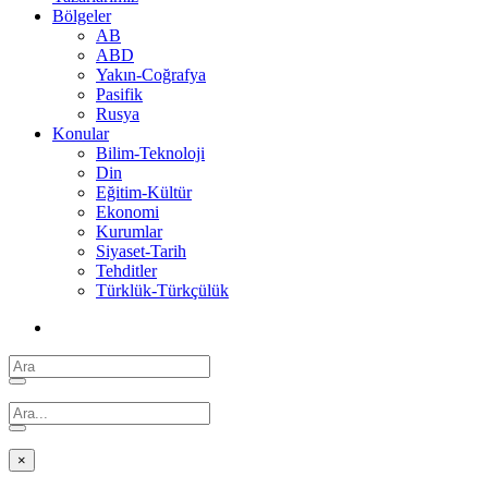
Bölgeler
AB
ABD
Yakın-Coğrafya
Pasifik
Rusya
Konular
Bilim-Teknoloji
Din
Eğitim-Kültür
Ekonomi
Kurumlar
Siyaset-Tarih
Tehditler
Türklük-Türkçülük
×