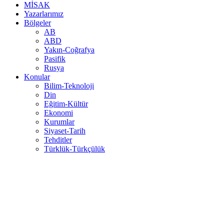
MİSAK
Yazarlarımız
Bölgeler
AB
ABD
Yakın-Coğrafya
Pasifik
Rusya
Konular
Bilim-Teknoloji
Din
Eğitim-Kültür
Ekonomi
Kurumlar
Siyaset-Tarih
Tehditler
Türklük-Türkçülük