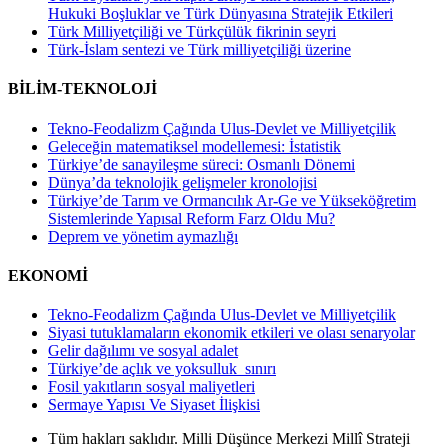
Hukuki Boşluklar ve Türk Dünyasına Stratejik Etkileri
Türk Milliyetçiliği ve Türkçülük fikrinin seyri
Türk-İslam sentezi ve Türk milliyetçiliği üzerine
BİLİM-TEKNOLOJİ
Tekno-Feodalizm Çağında Ulus-Devlet ve Milliyetçilik
Geleceğin matematiksel modellemesi: İstatistik
Türkiye’de sanayileşme süreci: Osmanlı Dönemi
Dünya’da teknolojik gelişmeler kronolojisi
Türkiye’de Tarım ve Ormancılık Ar-Ge ve Yükseköğretim
Sistemlerinde Yapısal Reform Farz Oldu Mu?
Deprem ve yönetim aymazlığı
EKONOMİ
Tekno-Feodalizm Çağında Ulus-Devlet ve Milliyetçilik
Siyasi tutuklamaların ekonomik etkileri ve olası senaryolar
Gelir dağılımı ve sosyal adalet
Türkiye’de açlık ve yoksulluk sınırı
Fosil yakıtların sosyal maliyetleri
Sermaye Yapısı Ve Siyaset İlişkisi
Tüm hakları saklıdır. Milli Düşünce Merkezi Millî Strateji