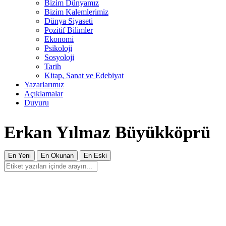
Bizim Dünyamız
Bizim Kalemlerimiz
Dünya Siyaseti
Pozitif Bilimler
Ekonomi
Psikoloji
Sosyoloji
Tarih
Kitap, Sanat ve Edebiyat
Yazarlarımız
Açıklamalar
Duyuru
Erkan Yılmaz Büyükköprü
En Yeni
En Okunan
En Eski