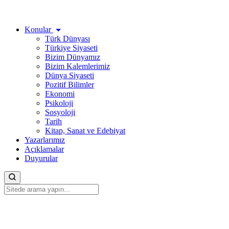
Konular
Türk Dünyası
Türkiye Siyaseti
Bizim Dünyamız
Bizim Kalemlerimiz
Dünya Siyaseti
Pozitif Bilimler
Ekonomi
Psikoloji
Sosyoloji
Tarih
Kitap, Sanat ve Edebiyat
Yazarlarımız
Açıklamalar
Duyurular