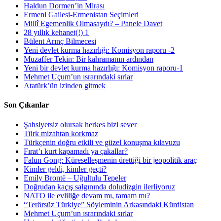
Haldun Dormen’in Mirası
Ermeni Gailesi-Ermenistan Seçimleri
Millî Egemenlik Olmasaydı? – Panele Davet
28 yıllık kehanet(!) 1
Bülent Arınç Bilmecesi
Yeni devlet kurma hazırlığı: Komisyon raporu -2
Muzaffer Tekin: Bir kahramanın ardından
Yeni bir devlet kurma hazırlığı: Komisyon raporu-1
Mehmet Uçum’un ısrarındaki sırlar
Atatürk’ün izinden gitmek
Son Çıkanlar
Şahsiyetsiz olursak herkes bizi sever
Türk mizahtan korkmaz
Türkçenin doğru etkili ve güzel konuşma kılavuzu
Fırat’ı kurt kapamadı ya çakallar?
Falun Gong: Küreselleşmenin ürettiği bir jeopolitik araç
Kimler geldi, kimler geçti?
Emily Brontë – Uğultulu Tepeler
Doğrudan kaçış salgınında doludizgin ilerliyoruz
NATO ile evliliğe devam mı, tamam mı?
“Terörsüz Türkiye” Söyleminin Arkasındaki Kürdistan
Mehmet Uçum’un ısrarındaki sırlar