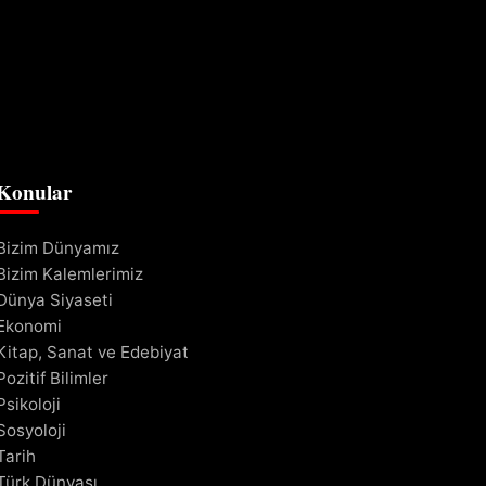
Konular
Bizim Dünyamız
Bizim Kalemlerimiz
Dünya Siyaseti
Ekonomi
Kitap, Sanat ve Edebiyat
Pozitif Bilimler
Psikoloji
Sosyoloji
Tarih
Türk Dünyası