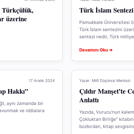
 Türkçülük,
Türk İslam Sentezi
ar üzerine
Pamukkale Üniversitesi öğ
Türk İslam sentezini üzeri
sentezi nedir, Türk milliye
Devamını Oku ➔
17 Aralık 2024
Yazar: Millî Düşünce Merkezi
vap Hakkı”
Çıldır Manşet’te C
Anlattı
eğil, aynı zamanda bir
 savunmak ve iddialara
Yazıda, Vurucu'nun kaleme
Çokluktan Birliğe" kitabın
bozkırdan, kitap sevgisind