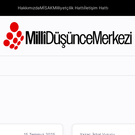
Hakkımızda
MİSAK
Milliyetçilik Hattı
İletişim Hattı
15 Temmuz 2025
Yazar: İkbal Vurucu