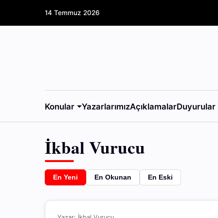
14 Temmuz 2026
Konular
Yazarlarımız
Açıklamalar
Duyurular
İkbal Vurucu
En Yeni
En Okunan
En Eski
Yazar: İkbal Vurucu