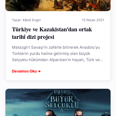
Yazar: Kâmil Engin
13 Nisan 2021
Türkiye ve Kazakistan’dan ortak
tarihî dizi projesi
Malazgirt Savaşı’nı zaferle bitirerek Anadolu’yu
Türklerin yurdu haline getirmiş olan büyük
Selçuklu hükümdarı Alparslan’ın hayatı, Türk ve
Kazak yapımcıları tarafından televizyon dizisi
Devamını Oku ➔
haline getirilecek.