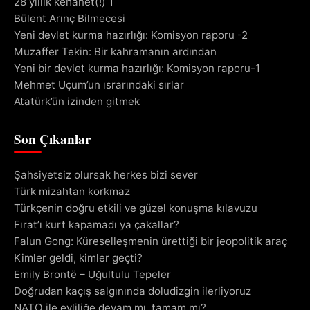
28 yıllık kehanet(!) 1
Bülent Arınç Bilmecesi
Yeni devlet kurma hazırlığı: Komisyon raporu -2
Muzaffer Tekin: Bir kahramanın ardından
Yeni bir devlet kurma hazırlığı: Komisyon raporu-1
Mehmet Uçum’un ısrarındaki sırlar
Atatürk’ün izinden gitmek
Son Çıkanlar
Şahsiyetsiz olursak herkes bizi sever
Türk mizahtan korkmaz
Türkçenin doğru etkili ve güzel konuşma kılavuzu
Fırat’ı kurt kapamadı ya çakallar?
Falun Gong: Küreselleşmenin ürettiği bir jeopolitik araç
Kimler geldi, kimler geçti?
Emily Brontë – Uğultulu Tepeler
Doğrudan kaçış salgınında doludizgin ilerliyoruz
NATO ile evliliğe devam mı, tamam mı?