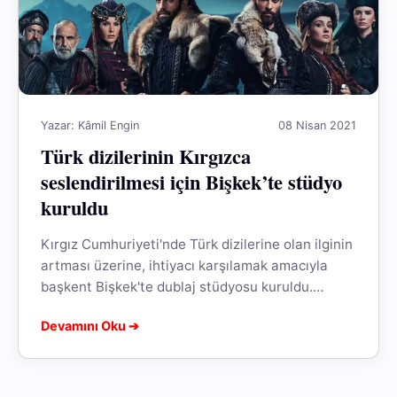
Yazar: Kâmil Engin
08 Nisan 2021
Türk dizilerinin Kırgızca
seslendirilmesi için Bişkek’te stüdyo
kuruldu
Kırgız Cumhuriyeti'nde Türk dizilerine olan ilginin
artması üzerine, ihtiyacı karşılamak amacıyla
başkent Bişkek'te dublaj stüdyosu kuruldu.
Stüdyoda, ilk olarak TRT'nin tarihî dizilerinin
Devamını Oku ➔
Kırgız Türkçesinde seslendirilmesi...