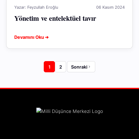
Yazar: Feyzullah Eroğlu
06 Kasım 2024
Yönetim ve entelektüel tavır
Devamını Oku ➔
1
2
Sonraki