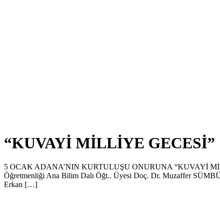
“KUVAYİ MİLLİYE GECESİ”
5 OCAK ADANA’NIN KURTULUŞU ONURUNA “KUVAYİ MİLLİYE GEC
Öğretmenliği Ana Bilim Dalı Öğt.. Üyesi Doç. Dr. Muzaffer SÜMBÜL
Erkan […]