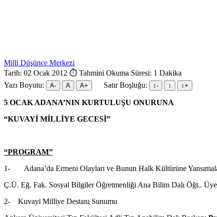
Milli Düşünce Merkezi
Tarih: 02 Ocak 2012
⏱ Tahmini Okuma Süresi: 1 Dakika
Yazı Boyutu:
Satır Boşluğu:
A-
A
A+
↕︎-
↕︎
↕︎+
5 OCAK ADANA’NIN KURTULUŞU ONURUNA
“KUVAYİ MİLLİYE GECESİ”
“PROGRAM”
1- Adana’da Ermeni Olayları ve Bunun Halk Kültürüne Yansımala
Ç.Ü. Eğ. Fak. Sosyal Bilgiler Öğretmenliği Ana Bilim Dalı Öğt.. Üy
2- Kuvayi Milliye Destanı Sunumu