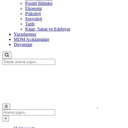
Pozitif Bilimler
Ekonomi
Psikoloji
Sosyoloji
Tarih
Kitap, Sanat ve Edebiyat
Yazarlarımız
MDM Açıklamaları
Duyurular
☰
×