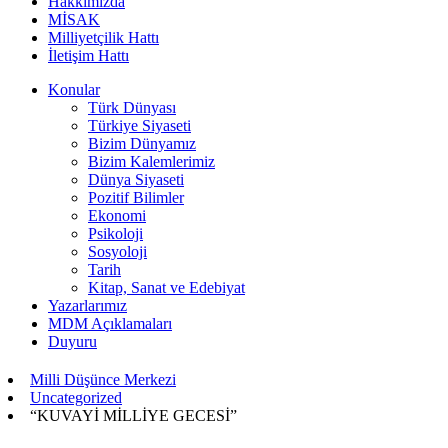
Hakkımızda
MİSAK
Milliyetçilik Hattı
İletişim Hattı
Konular
Türk Dünyası
Türkiye Siyaseti
Bizim Dünyamız
Bizim Kalemlerimiz
Dünya Siyaseti
Pozitif Bilimler
Ekonomi
Psikoloji
Sosyoloji
Tarih
Kitap, Sanat ve Edebiyat
Yazarlarımız
MDM Açıklamaları
Duyuru
Milli Düşünce Merkezi
Uncategorized
“KUVAYİ MİLLİYE GECESİ”