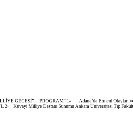
ESİ” “PROGRAM” 1- Adana’da Ermeni Olayları ve Bunun Hal
 2- Kuvayi Milliye Destanı Sunumu Ankara Üniversitesi Tıp Fakültes