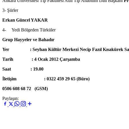
Ankara Üniversitesi Tıp Fakültesi Adli Tıp Anabilim Dalı Başkanı
Pr
3-
Şiirler
Erkan Güncel YAKAR
4- Yedi Bölgeden Türküler
Grup Hayyeler ve Bahadır
Yer : Seyhan Kültür Merkezi Necip Fazıl Kısakürek Sa
Tarih : 4 Ocak 2012 Çarşamba
Saat : 19.00
İletişim : 0322 459 29 65 (Büro)
0506 608 68 72 (GSM)
Paylaşın: