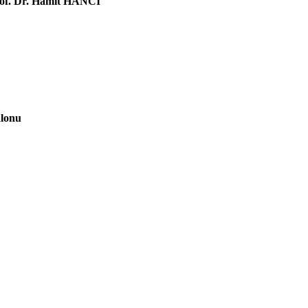
of. Dr. Hamit HANCI
lonu