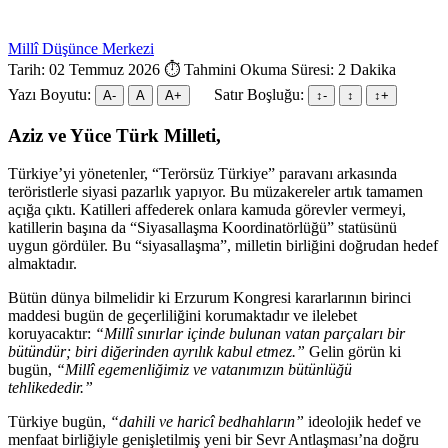
Millî Düşünce Merkezi
Tarih: 02 Temmuz 2026
⏱ Tahmini Okuma Süresi: 2 Dakika
Yazı Boyutu:
Satır Boşluğu:
A-
A
A+
↕︎-
↕︎
↕︎+
Aziz ve Yüce Türk Milleti,
Türkiye’yi yönetenler, “Terörsüz Türkiye” paravanı arkasında
teröristlerle siyasi pazarlık yapıyor. Bu müzakereler artık tamamen
açığa çıktı. Katilleri affederek onlara kamuda görevler vermeyi,
katillerin başına da “Siyasallaşma Koordinatörlüğü” statüsünü
uygun gördüler. Bu “siyasallaşma”, milletin birliğini doğrudan hedef
almaktadır.
Bütün dünya bilmelidir ki Erzurum Kongresi kararlarının birinci
maddesi bugün de geçerliliğini korumaktadır ve ilelebet
koruyacaktır:
“Millî sınırlar içinde bulunan vatan parçaları bir
bütündür; biri diğerinden ayrılık kabul etmez.”
Gelin görün ki
bugün,
“Millî egemenliğimiz ve vatanımızın bütünlüğü
tehlikededir.”
Türkiye bugün,
“dahili ve haricî bedhahların”
ideolojik hedef ve
menfaat birliğiyle genişletilmiş yeni bir Sevr Antlaşması’na doğru