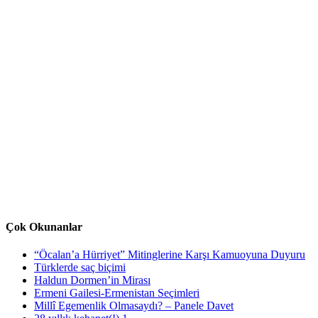
Çok Okunanlar
“Öcalan’a Hürriyet” Mitinglerine Karşı Kamuoyuna Duyuru
Türklerde saç biçimi
Haldun Dormen’in Mirası
Ermeni Gailesi-Ermenistan Seçimleri
Millî Egemenlik Olmasaydı? – Panele Davet