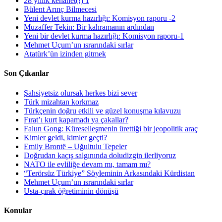
28 yıllık kehanet(!) 1
Bülent Arınç Bilmecesi
Yeni devlet kurma hazırlığı: Komisyon raporu -2
Muzaffer Tekin: Bir kahramanın ardından
Yeni bir devlet kurma hazırlığı: Komisyon raporu-1
Mehmet Uçum’un ısrarındaki sırlar
Atatürk’ün izinden gitmek
Son Çıkanlar
Şahsiyetsiz olursak herkes bizi sever
Türk mizahtan korkmaz
Türkçenin doğru etkili ve güzel konuşma kılavuzu
Fırat’ı kurt kapamadı ya çakallar?
Falun Gong: Küreselleşmenin ürettiği bir jeopolitik araç
Kimler geldi, kimler geçti?
Emily Brontë – Uğultulu Tepeler
Doğrudan kaçış salgınında doludizgin ilerliyoruz
NATO ile evliliğe devam mı, tamam mı?
“Terörsüz Türkiye” Söyleminin Arkasındaki Kürdistan
Mehmet Uçum’un ısrarındaki sırlar
Usta-çırak öğretiminin dönüşü
Konular