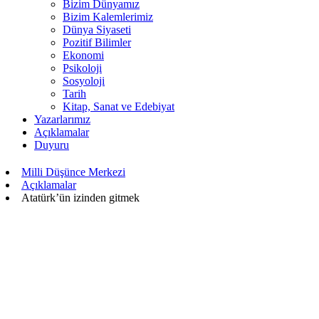
Bizim Dünyamız
Bizim Kalemlerimiz
Dünya Siyaseti
Pozitif Bilimler
Ekonomi
Psikoloji
Sosyoloji
Tarih
Kitap, Sanat ve Edebiyat
Yazarlarımız
Açıklamalar
Duyuru
Milli Düşünce Merkezi
Açıklamalar
Atatürk’ün izinden gitmek