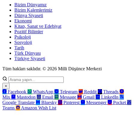
Bizim Dünyamız
Bizim Kalemlerimiz
Dünya Siyaseti
Ekonomi
Kitap, Sanat ve Edebiyat
Pozitif Bilimler
Psikoloji
Sosyoloji
Tarih
Türk Dünyası
Türkiye Siyaseti
Tüm hakları saklıdır. © 2026 Milli Düşünce Merkezi
×
Facebook
WhatsApp
Telegram
Reddit
Threads
Mix
Mastodon
Email
Message
Gmail
LinkedIn
Google Translate
Bluesky
Pinterest
Messenger
Pocket
Teams
Amazon Wish List