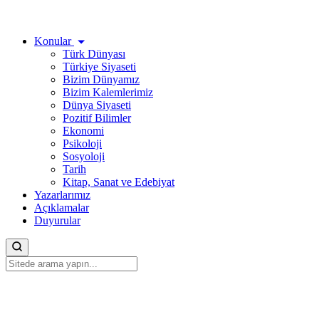
Konular
Türk Dünyası
Türkiye Siyaseti
Bizim Dünyamız
Bizim Kalemlerimiz
Dünya Siyaseti
Pozitif Bilimler
Ekonomi
Psikoloji
Sosyoloji
Tarih
Kitap, Sanat ve Edebiyat
Yazarlarımız
Açıklamalar
Duyurular