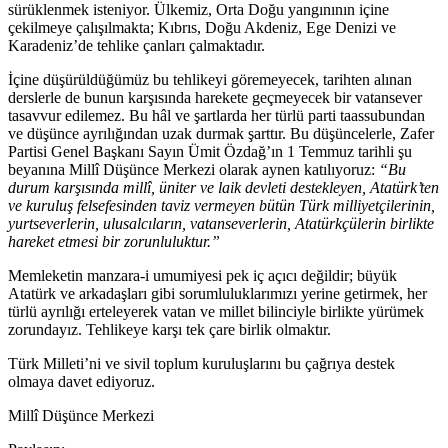
sürüklenmek isteniyor. Ülkemiz, Orta Doğu yangınının içine
çekilmeye çalışılmakta; Kıbrıs, Doğu Akdeniz, Ege Denizi ve
Karadeniz’de tehlike çanları çalmaktadır.
İçine düşürüldüğümüz bu tehlikeyi göremeyecek, tarihten alınan
derslerle de bunun karşısında harekete geçmeyecek bir vatansever
tasavvur edilemez. Bu hâl ve şartlarda her türlü parti taassubundan
ve düşünce ayrılığından uzak durmak şarttır. Bu düşüncelerle, Zafer
Partisi Genel Başkanı Sayın Ümit Özdağ’ın 1 Temmuz tarihli şu
beyanına Millî Düşünce Merkezi olarak aynen katılıyoruz:
“Bu
durum karşısında millî, üniter ve laik devleti destekleyen, Atatürk’ten
ve kuruluş felsefesinden taviz vermeyen bütün Türk milliyetçilerinin,
yurtseverlerin, ulusalcıların, vatanseverlerin, Atatürkçülerin birlikte
hareket etmesi bir zorunluluktur.”
Memleketin manzara-i umumiyesi pek iç açıcı değildir; büyük
Atatürk ve arkadaşları gibi sorumluluklarımızı yerine getirmek, her
türlü ayrılığı erteleyerek vatan ve millet bilinciyle birlikte yürümek
zorundayız. Tehlikeye karşı tek çare birlik olmaktır.
Türk Milleti’ni ve sivil toplum kuruluşlarını bu çağrıya destek
olmaya davet ediyoruz.
Millî Düşünce Merkezi