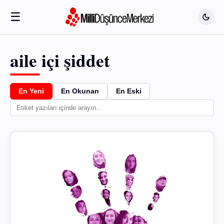
☰
aile içi şiddet
En Yeni
En Okunan
En Eski