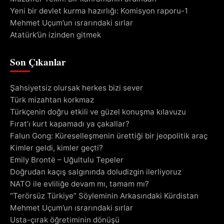
Yeni bir devlet kurma hazırlığı: Komisyon raporu-1
Mehmet Uçum’un ısrarındaki sırlar
Atatürk’ün izinden gitmek
Son Çıkanlar
Şahsiyetsiz olursak herkes bizi sever
Türk mizahtan korkmaz
Türkçenin doğru etkili ve güzel konuşma kılavuzu
Fırat’ı kurt kapamadı ya çakallar?
Falun Gong: Küreselleşmenin ürettiği bir jeopolitik araç
Kimler geldi, kimler geçti?
Emily Brontë – Uğultulu Tepeler
Doğrudan kaçış salgınında doludizgin ilerliyoruz
NATO ile evliliğe devam mı, tamam mı?
“Terörsüz Türkiye” Söyleminin Arkasındaki Kürdistan
Mehmet Uçum’un ısrarındaki sırlar
Usta-çırak öğretiminin dönüşü