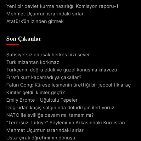
Yeni bir devlet kurma hazırlığı: Komisyon raporu-1
Mehmet Uçum’un ısrarındaki sırlar
Atatürk’ün izinden gitmek
Son Çıkanlar
Şahsiyetsiz olursak herkes bizi sever
Türk mizahtan korkmaz
Türkçenin doğru etkili ve güzel konuşma kılavuzu
Fırat’ı kurt kapamadı ya çakallar?
Falun Gong: Küreselleşmenin ürettiği bir jeopolitik araç
Kimler geldi, kimler geçti?
Emily Brontë – Uğultulu Tepeler
Doğrudan kaçış salgınında doludizgin ilerliyoruz
NATO ile evliliğe devam mı, tamam mı?
“Terörsüz Türkiye” Söyleminin Arkasındaki Kürdistan
Mehmet Uçum’un ısrarındaki sırlar
Usta-çırak öğretiminin dönüşü