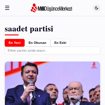
☰
saadet partisi
En Yeni
En Okunan
En Eski